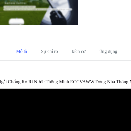
Mô tả
Sự chỉ rõ
kích cỡ
ứng dụng
Ngắt Chống Rò Rỉ Nước Thông Minh ECCVAWW|Dòng Nhà Thông