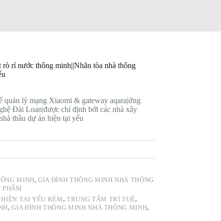
 rỉ nước thông minh||Nhãn tòa nhà thông
ếu
ế quản lý mạng Xiaomi & gateway aqara|ứng
ghệ Đài Loan|được chỉ định bởi các nhà xây
hà thầu dự án hiện tại yếu
HÔNG MINH
,
GIA ĐÌNH THÔNG MINH NHÀ THÔNG
N PHẨM
 HIỆN TẠI YẾU KÉM
,
TRUNG TÂM TRÍ TUỆ
,
NH
,
GIA ĐÌNH THÔNG MINH NHÀ THÔNG MINH
,