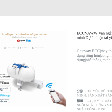
ECCVAWW Van ngắt rò
minh|Dự án hiện tại y
Gateway ECC|thay th
dụng rộng hơn|công n
dựng|nhà thông minh n
分類:
CHUYỂN ĐỔI T
MINH
,
SẢN XUẤT SẢ
標籤:
ECC
,
KỸ THUẬT
NGÔI NHÀ THÔNG MI
NHÀ THÔNG MINH