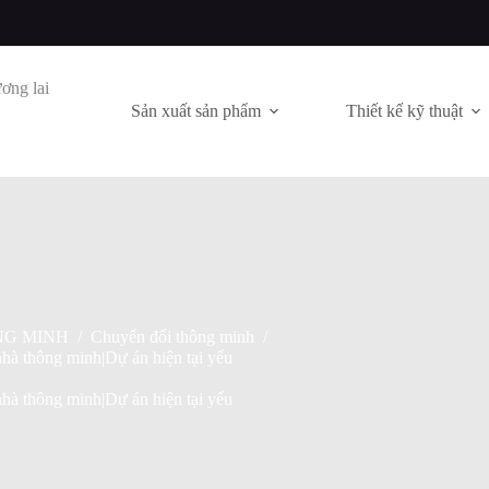
ơng lai
Sản xuất sản phẩm
Thiết kế kỹ thuật
ÔNG MINH
/
Chuyển đổi thông minh
/
à thông minh|Dự án hiện tại yếu
à thông minh|Dự án hiện tại yếu