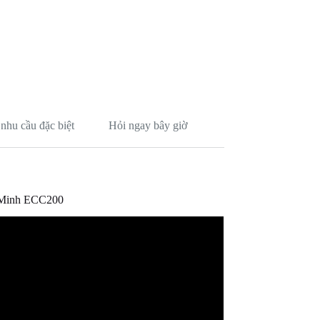
nhu cầu đặc biệt
Hỏi ngay bây giờ
 Minh ECC200