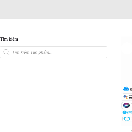
Tìm kiếm
Tìm
kiếm
sản
phẩm