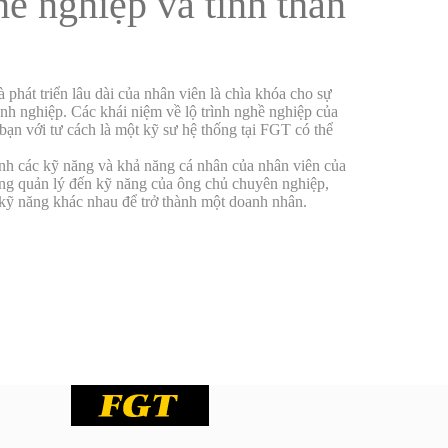
hề nghiệp và tinh thần
à phát triển lâu dài của nhân viên là chìa khóa cho sự
anh nghiệp. Các khái niệm về lộ trình nghề nghiệp của
bạn với tư cách là một kỹ sư hệ thống tại FGT có thể
h các kỹ năng và khả năng cá nhân của nhân viên của
ăng quản lý đến kỹ năng của ông chủ chuyên nghiệp,
kỹ năng khác nhau để trở thành một doanh nhân.