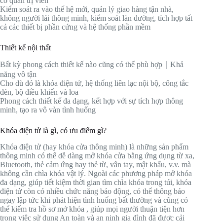
có quản trị viên
Kiểm soát ra vào thế hệ mới, quản lý giao hàng tận nhà,
không người lái thông minh, kiểm soát làn đường, tích hợp tất
cả các thiết bị phần cứng và hệ thống phần mềm
Thiết kế nội thất
Bất kỳ phong cách thiết kế nào cũng có thể phù hợp｜Khả
năng vô tận
Cho dù đó là khóa điện tử, hệ thống liên lạc nội bộ, công tắc
đèn, bộ điều khiển và loa
Phong cách thiết kế đa dạng, kết hợp với sự tích hợp thông
minh, tạo ra vô vàn tình huống
Khóa điện tử là gì, có ưu điểm gì?
Khóa điện tử (hay khóa cửa thông minh) là những sản phẩm
thông minh có thể dễ dàng mở khóa cửa bằng ứng dụng từ xa,
Bluetooth, thẻ cảm ứng hay thẻ từ, vân tay, mật khẩu, v.v. mà
không cần chìa khóa vật lý. Ngoài các phương pháp mở khóa
đa dạng, giúp tiết kiệm thời gian tìm chìa khóa trong túi, khóa
điện tử còn có nhiều chức năng báo động, có thể thông báo
ngay lập tức khi phát hiện tình huống bất thường và cũng có
thể kiểm tra hồ sơ mở khóa , giúp mọi người thuận tiện hơn
trong việc sử dụng An toàn và an ninh gia đình đã được cải