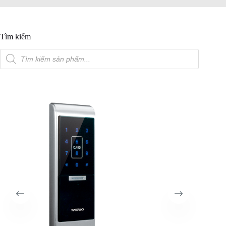
Tìm kiếm
Tìm
kiếm
sản
phẩm