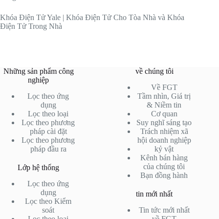
Khóa Điện Tử Yale | Khóa Điện Tử Cho Tòa Nhà và Khóa
Điện Tử Trong Nhà
Những sản phẩm công
về chúng tôi
nghiệp
Về FGT
Lọc theo ứng
Tầm nhìn, Giá trị
dụng
& Niềm tin
Lọc theo loại
Cơ quan
Lọc theo phương
Suy nghĩ sáng tạo
pháp cài đặt
Trách nhiệm xã
Lọc theo phương
hội doanh nghiệp
pháp đầu ra
kỷ vật
Kênh bán hàng
của chúng tôi
Lớp hệ thống
Bạn đồng hành
Lọc theo ứng
dụng
tin mới nhất
Lọc theo Kiểm
soát
Tin tức mới nhất
Lọc theo loại
về FGT