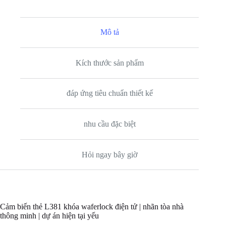
bo
tte
ail
ts
C
se
re
ok
r
A
ha
ng
Mô tả
pp
t
er
Kích thước sản phẩm
đáp ứng tiêu chuẩn thiết kế
nhu cầu đặc biệt
Hỏi ngay bây giờ
Cảm biến thẻ L381 khóa waferlock điện tử | nhãn tòa nhà
thông minh | dự án hiện tại yếu