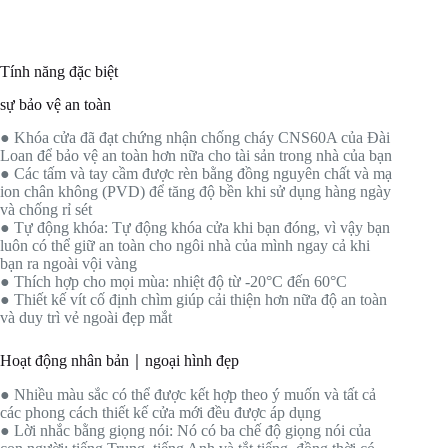
Tính năng đặc biệt
sự bảo vệ an toàn
● Khóa cửa đã đạt chứng nhận chống cháy CNS60A của Đài
Loan để bảo vệ an toàn hơn nữa cho tài sản trong nhà của bạn
● Các tấm và tay cầm được rèn bằng đồng nguyên chất và mạ
ion chân không (PVD) để tăng độ bền khi sử dụng hàng ngày
và chống rỉ sét
● Tự động khóa: Tự động khóa cửa khi bạn đóng, vì vậy bạn
luôn có thể giữ an toàn cho ngôi nhà của mình ngay cả khi
bạn ra ngoài vội vàng
● Thích hợp cho mọi mùa: nhiệt độ từ -20°C đến 60°C
● Thiết kế vít cố định chìm giúp cải thiện hơn nữa độ an toàn
và duy trì vẻ ngoài đẹp mắt
Hoạt động nhân bản｜ngoại hình đẹp
● Nhiều màu sắc có thể được kết hợp theo ý muốn và tất cả
các phong cách thiết kế cửa mới đều được áp dụng
● Lời nhắc bằng giọng nói: Nó có ba chế độ giọng nói của