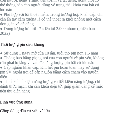
con người: tiếng Trung, tiếng Anh và tắt tiếng, đồng thời có
thể thông báo cho người dùng về trạng thái khóa cửa bất cứ
lúc nào
● Phù hợp với lối thoát hiểm: Trong trường hợp khẩn cấp, chỉ
cần ấn tay cầm xuống là có thể thoát ra khỏi phòng một cách
đơn giản và dễ dàng
● Dung lượng lưu trữ lớn: lên tới 2.000 nhóm (phiên bản
2022)
Thời lượng pin siêu khủng
● Sử dụng 1 ngày mở cửa 10 lần, tuổi thọ pin hơn 1,5 năm
● Thông báo bằng giọng nói của con người về pin yếu, không
cần phải lo lắng về vấn đề năng lượng pin bất cứ lúc nào
● Cấp nguồn khẩn cấp: Khi hết pin hoàn toàn, hãy sử dụng
pin 9V ngoài trời để cấp nguồn bằng cách chạm vào nguồn
điện
● Thiết kế tiết kiệm năng lượng và tiết kiệm năng lượng: chỉ
đánh thức mạch khi cần khóa điện tử, giúp giảm đáng kể mức
tiêu thụ điện năng
Lĩnh vực ứng dụng
Cộng đồng dân cư vừa và lớn