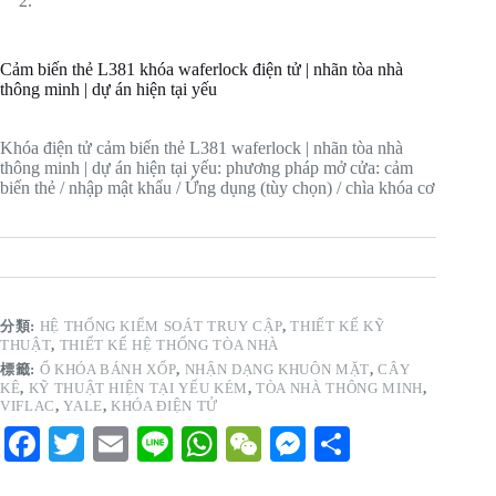
Cảm biến thẻ L381 khóa waferlock điện tử | nhãn tòa nhà
thông minh | dự án hiện tại yếu
Khóa điện tử cảm biến thẻ L381 waferlock | nhãn tòa nhà
thông minh | dự án hiện tại yếu: phương pháp mở cửa: cảm
biến thẻ / nhập mật khẩu / Ứng dụng (tùy chọn) / chìa khóa cơ
分類:
HỆ THỐNG KIỂM SOÁT TRUY CẬP
,
THIẾT KẾ KỸ
THUẬT
,
THIẾT KẾ HỆ THỐNG TÒA NHÀ
標籤:
Ổ KHÓA BÁNH XỐP
,
NHẬN DẠNG KHUÔN MẶT
,
CÂY
KÊ
,
KỸ THUẬT HIỆN TẠI YẾU KÉM
,
TÒA NHÀ THÔNG MINH
,
VIFLAC
,
YALE
,
KHÓA ĐIỆN TỬ
Fa
T
E
Li
W
W
M
S
ce
wi
m
ne
ha
e
es
ha