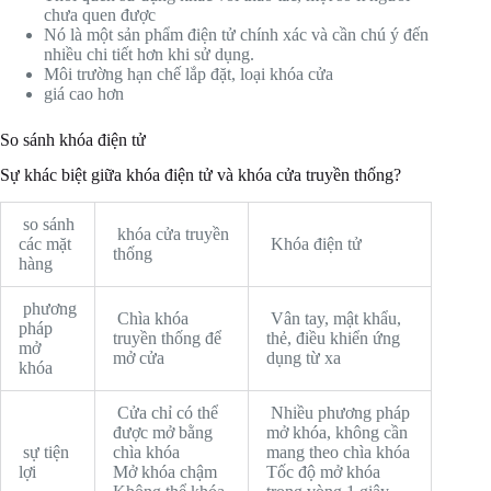
chưa quen được
Nó là một sản phẩm điện tử chính xác và cần chú ý đến
nhiều chi tiết hơn khi sử dụng.
Môi trường hạn chế lắp đặt, loại khóa cửa
giá cao hơn
So sánh khóa điện tử
Sự khác biệt giữa khóa điện tử và khóa cửa truyền thống?
so sánh
khóa cửa truyền
các mặt
Khóa điện tử
thống
hàng
phương
Chìa khóa
Vân tay, mật khẩu,
pháp
truyền thống để
thẻ, điều khiển ứng
mở
mở cửa
dụng từ xa
khóa
Cửa chỉ có thể
Nhiều phương pháp
được mở bằng
mở khóa, không cần
sự tiện
chìa khóa
mang theo chìa khóa
lợi
Mở khóa chậm
Tốc độ mở khóa