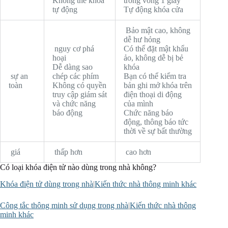
Không thể khóa
trong vòng 1 giây
tự động
Tự động khóa cửa
Bảo mật cao, không
dễ hư hỏng
nguy cơ phá
Có thể đặt mật khẩu
hoại
ảo, không dễ bị bẻ
Dễ dàng sao
khóa
sự an
chép các phím
Bạn có thể kiểm tra
toàn
Không có quyền
bản ghi mở khóa trên
truy cập giám sát
điện thoại di động
và chức năng
của mình
báo động
Chức năng báo
động, thông báo tức
thời về sự bất thường
giá
thấp hơn
cao hơn
Có loại khóa điện tử nào dùng trong nhà không?
Khóa điện tử dùng trong nhà
|
Kiến thức nhà thông minh khác
Công tắc thông minh sử dụng trong nhà
|
Kiến thức nhà thông
minh khác