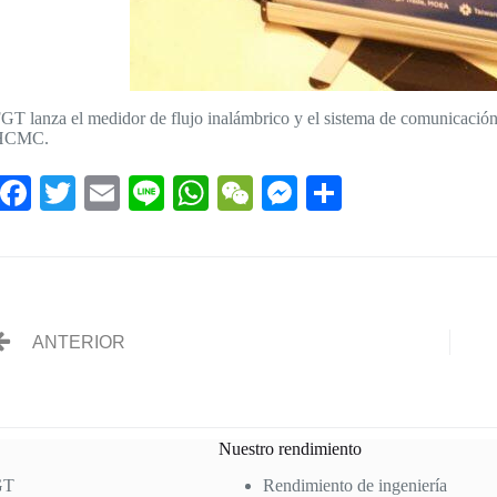
GT lanza el medidor de flujo inalámbrico y el sistema de comunicación
HCMC.
Fa
T
E
Li
W
W
M
C
ce
wi
m
ne
ha
e
es
o
bo
tte
ail
ts
C
se
m
ok
r
A
ha
ng
pa
pp
t
er
rti
ANTERIOR
r
Nuestro rendimiento
GT
Rendimiento de ingeniería