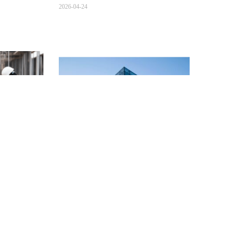
niería
Método para la determinación
rece la
rápida de la frecuencia de los
ainan?
lectores de tarjetas de control de
acceso.
2026-04-24
 lista de
niería
Los lectores de tarjetas de control de acceso
s para
se dividen principalmente en tres
o mecánico y
frecuencias: 125 kHz (baja frecuencia),
strucción e
13,56 MHz (alta frecuencia) y 915 MHz
dad y sistemas
(ultra alta frecuencia). Cada frecuencia
uyendo
corresponde a diferentes escenarios de
 contactar
aplicación en seguridad y sistemas de baja
tensión.
Leer más "