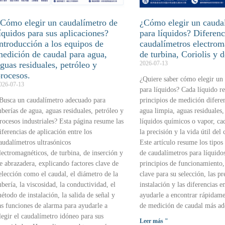
Cómo elegir un caudalímetro de
¿Cómo elegir un cauda
íquidos para sus aplicaciones?
para líquidos? Diferenc
ntroducción a los equipos de
caudalímetros electrom
edición de caudal para agua,
de turbina, Coriolis y d
guas residuales, petróleo y
2026-07-13
rocesos.
¿Quiere saber cómo elegir un
026-07-13
para líquidos? Cada líquido r
Busca un caudalímetro adecuado para
principios de medición diferen
uberías de agua, aguas residuales, petróleo y
agua limpia, aguas residuales, 
rocesos industriales? Esta página resume las
líquidos químicos o vapor, cad
iferencias de aplicación entre los
la precisión y la vida útil del
audalímetros ultrasónicos
Este artículo resume los tipo
lectromagnéticos, de turbina, de inserción y
de caudalímetros para líquidos
e abrazadera, explicando factores clave de
principios de funcionamiento,
elección como el caudal, el diámetro de la
clave para su selección, las p
ubería, la viscosidad, la conductividad, el
instalación y las diferencias en
étodo de instalación, la salida de señal y
ayudarle a encontrar rápidame
as funciones de alarma para ayudarle a
de medición de caudal más ad
legir el caudalímetro idóneo para sus
Leer más "