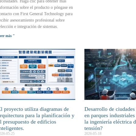
ecesidades. Haga clic para obtener más
nformación sobre el producto o póngase en
ontacto con First General Technology para
ecibir asesoramiento profesional sobre
elección e integración de sistemas.
eer más "
l proyecto utiliza diagramas de
Desarrollo de ciudades 
rquitectura para la planificación y
en parques industriales
l presupuesto de edificios
la ingeniería eléctrica 
nteligentes.
tensión?
026-05-25
2026-05-18