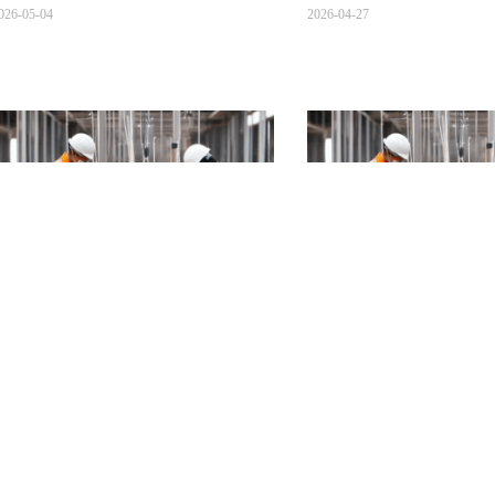
iferencias entre la ingeniería
¿Qué proyectos de inge
ecánica, la ingeniería eléctrica y
mecánica y eléctrica of
a ingeniería hidroeléctrica.
empresa constructora T
026-05-04
2026-04-27
sta es una pregunta que mucha gente se
A continuación se presenta una
ace 👷
empresas de construcción/inge
a ingeniería mecánica y eléctrica, junto con
mecánica en Tainan (adecuada
a ingeniería de fontanería, pueden parecer
necesidades tales como diseñ
imilares, pero su alcance y la profundidad
eléctrico, contratación de con
e sus conocimientos difieren
integración de agua, electrici
ignificativamente. Se lo explicaré en
mecánicos y eléctricos), incl
aiwanés para que lo entienda mejor.
empresas con las que se puede
directamente:
eer más "
Leer más "