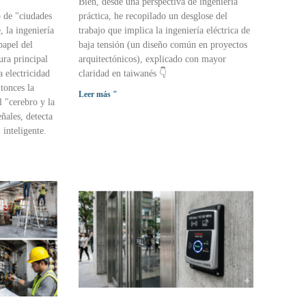
Bien, desde una perspectiva de ingeniería
o de "ciudades
práctica, he recopilado un desglose del
, la ingeniería
trabajo que implica la ingeniería eléctrica de
papel del
baja tensión (un diseño común en proyectos
ura principal
arquitectónicos), explicado con mayor
a electricidad
claridad en taiwanés 👇
ntonces la
Leer más "
l "cerebro y la
ñales, detecta
 inteligente.