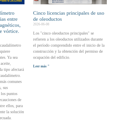
límetro
Cinco licencias principales de uso
ias entre
de oleoductos
agnéticos,
2026-06-08
e vórtice.
Los "cinco oleoductos principales" se
refieren a los oleoductos utilizados durante
 caudalímetro
el período comprendido entre el inicio de la
equiere
construcción y la obtención del permiso de
tes. Ya sea
ocupación del edificio.
aceite,
Leer más "
a tipo afectará
 caudalímetro.
s más comunes
, sus
 los puntos
recauciones de
tre ellos, para
nte la solución
ecuada.