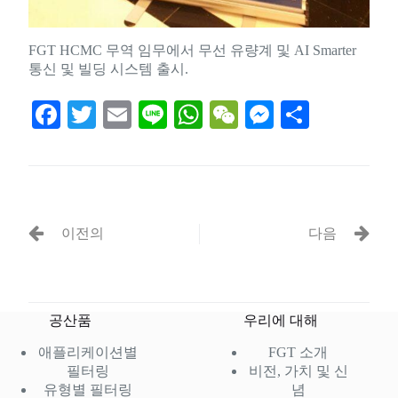
FGT HCMC 무역 임무에서 무선 유량계 및 AI Smarter
통신 및 빌딩 시스템 출시.
Fa
T
E
Li
W
W
M
S
ce
wi
m
ne
ha
e
es
ha
bo
tte
ail
ts
C
se
re
ok
r
A
ha
ng
pp
t
er
이전의
다음
공산품
우리에 대해
애플리케이션별
FGT 소개
필터링
비전, 가치 및 신
유형별 필터링
념