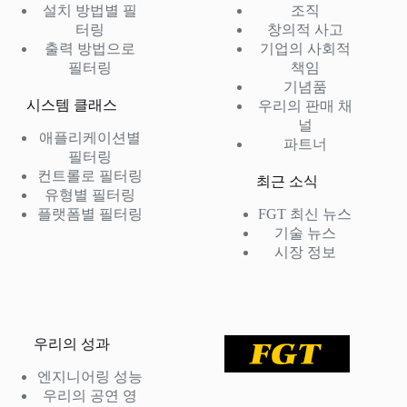
설치 방법별 필
조직
터링
창의적 사고
출력 방법으로
기업의 사회적
필터링
책임
기념품
시스템 클래스
우리의 판매 채
널
애플리케이션별
파트너
필터링
컨트롤로 필터링
최근 소식
유형별 필터링
플랫폼별 필터링
FGT 최신 뉴스
기술 뉴스
시장 정보
우리의 성과
엔지니어링 성능
우리의 공연 영