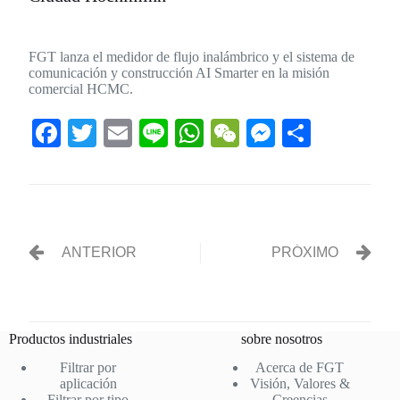
FGT lanza el medidor de flujo inalámbrico y el sistema de
comunicación y construcción AI Smarter en la misión
comercial HCMC.
Fa
T
E
Li
W
W
M
C
ce
wi
m
ne
ha
e
es
o
bo
tte
ail
ts
C
se
m
ok
r
A
ha
ng
pa
pp
t
er
rti
ANTERIOR
PRÓXIMO
r
Productos industriales
sobre nosotros
Filtrar por
Acerca de FGT
aplicación
Visión, Valores &
Filtrar por tipo
Creencias