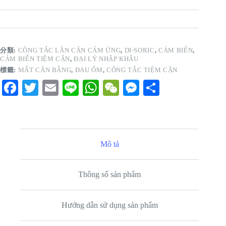
分類:
CÔNG TẮC LÂN CẬN CẢM ỨNG
,
DI-SORIC
,
CẢM BIẾN
,
CẢM BIẾN TIỆM CẬN
,
ĐẠI LÝ NHẬP KHẨU
標籤:
MẤT CÂN BẰNG
,
ĐAU ỐM
,
CÔNG TẮC TIỆM CẬN
Fa
T
E
Li
W
W
M
S
ce
wi
m
ne
ha
e
es
ha
bo
tte
ail
ts
C
se
re
ok
r
A
ha
ng
Mô tả
pp
t
er
Thông số sản phẩm
Hướng dẫn sử dụng sản phẩm