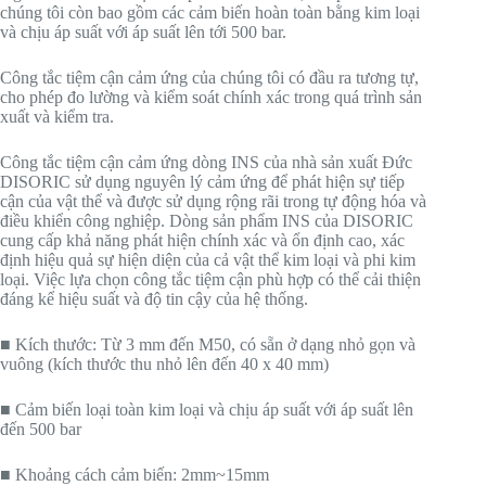
chúng tôi còn bao gồm các cảm biến hoàn toàn bằng kim loại
và chịu áp suất với áp suất lên tới 500 bar.
Công tắc tiệm cận cảm ứng của chúng tôi có đầu ra tương tự,
cho phép đo lường và kiểm soát chính xác trong quá trình sản
xuất và kiểm tra.
Công tắc tiệm cận cảm ứng dòng INS của nhà sản xuất Đức
DISORIC sử dụng nguyên lý cảm ứng để phát hiện sự tiếp
cận của vật thể và được sử dụng rộng rãi trong tự động hóa và
điều khiển công nghiệp. Dòng sản phẩm INS của DISORIC
cung cấp khả năng phát hiện chính xác và ổn định cao, xác
định hiệu quả sự hiện diện của cả vật thể kim loại và phi kim
loại. Việc lựa chọn công tắc tiệm cận phù hợp có thể cải thiện
đáng kể hiệu suất và độ tin cậy của hệ thống.
■ Kích thước: Từ 3 mm đến M50, có sẵn ở dạng nhỏ gọn và
vuông (kích thước thu nhỏ lên đến 40 x 40 mm)
■ Cảm biến loại toàn kim loại và chịu áp suất với áp suất lên
đến 500 bar
■ Khoảng cách cảm biến: 2mm~15mm