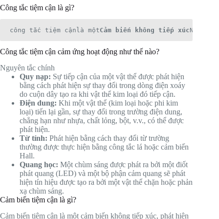
Công tắc tiệm cận là gì?
công tắc tiệm cận
là một
Cảm biến không tiếp xúc
Nó sử d
Công tắc tiệm cận cảm ứng hoạt động như thế nào?
Nguyên tắc chính
Quy nạp:
Sự tiếp cận của một vật thể được phát hiện
bằng cách phát hiện sự thay đổi trong dòng điện xoáy
do cuộn dây tạo ra khi vật thể kim loại đó tiếp cận.
Điện dung:
Khi một vật thể (kim loại hoặc phi kim
loại) tiến lại gần, sự thay đổi trong trường điện dung,
chẳng hạn như nhựa, chất lỏng, bột, v.v., có thể được
phát hiện.
Từ tính:
Phát hiện bằng cách thay đổi từ trường
thường được thực hiện bằng công tắc lá hoặc cảm biến
Hall.
Quang học:
Một chùm sáng được phát ra bởi một điốt
phát quang (LED) và một bộ phận cảm quang sẽ phát
hiện tín hiệu được tạo ra bởi một vật thể chặn hoặc phản
xạ chùm sáng.
Cảm biến tiệm cận là gì?
Cảm biến tiệm cận là một cảm biến không tiếp xúc, phát hiện