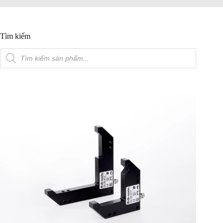
Tìm kiếm
Tìm
kiếm
sản
phẩm