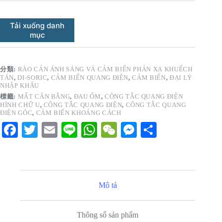
Tải xuống danh
mục
分類:
RÀO CẢN ÁNH SÁNG VÀ CẢM BIẾN PHẢN XẠ KHUẾCH
TÁN
,
DI-SORIC
,
CẢM BIẾN QUANG ĐIỆN
,
CẢM BIẾN
,
ĐẠI LÝ
NHẬP KHẨU
標籤:
MẤT CÂN BẰNG
,
ĐAU ỐM
,
CÔNG TẮC QUANG ĐIỆN
HÌNH CHỮ U
,
CÔNG TẮC QUANG ĐIỆN
,
CÔNG TẮC QUANG
ĐIỆN GÓC
,
CẢM BIẾN KHOẢNG CÁCH
Fa
T
E
Li
W
W
M
S
ce
wi
m
ne
ha
e
es
ha
bo
tte
ail
ts
C
se
re
ok
r
A
ha
ng
Mô tả
pp
t
er
Thông số sản phẩm