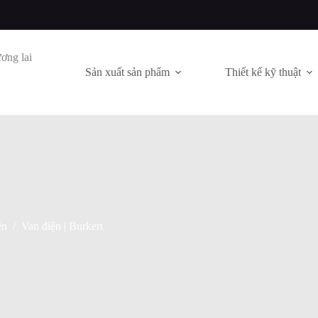
ơng lai
Sản xuất sản phẩm
Thiết kế kỹ thuật
ện
/
Van điện | Burkert