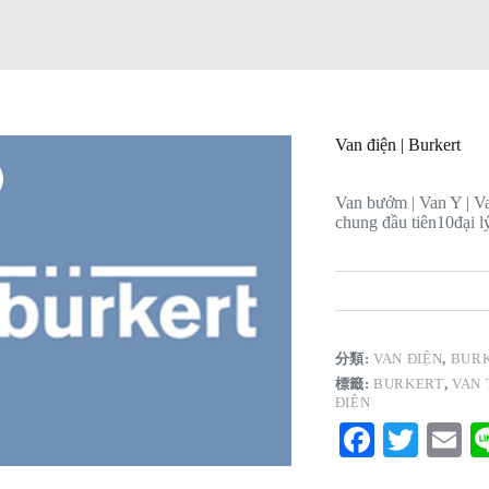
Van điện | Burkert
Van bướm | Van Y | Van
chung đầu tiên
10
đại 
分類:
VAN ĐIỆN
,
BUR
標籤:
BURKERT
,
VAN 
ĐIỆN
Fa
T
E
ce
wi
m