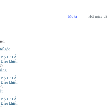
bo
tte
ai
ok
r
Mô tả
Hỏi ngay bâ
iện
hế góc
BẬT / TẮT
Điều khiển
màng
BẬT / TẮT
Điều khiển
ầu
BẬT / TẮT
Điều khiển