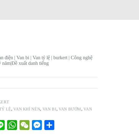
 điện | Van bi | Van tỷ lệ | burkert | Công nghệ
lý năm
|
Đề xuất danh tiếng
KERT
TỶ LỆ
,
VAN KHÍ NÉN
,
VAN BI
,
VAN BƯỚM
,
VAN
Li
W
W
M
S
ne
ha
e
es
ha