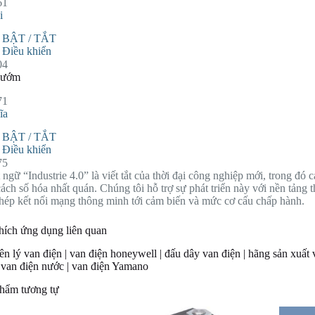
i
BẬT / TẮT
Điều khiển
bướm
ĩa
BẬT / TẮT
Điều khiển
 ngữ “Industrie 4.0” là viết tắt của thời đại công nghiệp mới, trong đó
cách số hóa nhất quán. Chúng tôi hỗ trợ sự phát triển này với nền tảng t
hép kết nối mạng thông minh tới cảm biến và mức cơ cấu chấp hành.
thích ứng dụng liên quan
n lý van điện | van điện honeywell | đấu dây van điện | hãng sản xuất 
| van điện nước | van điện Yamano
hẩm tương tự