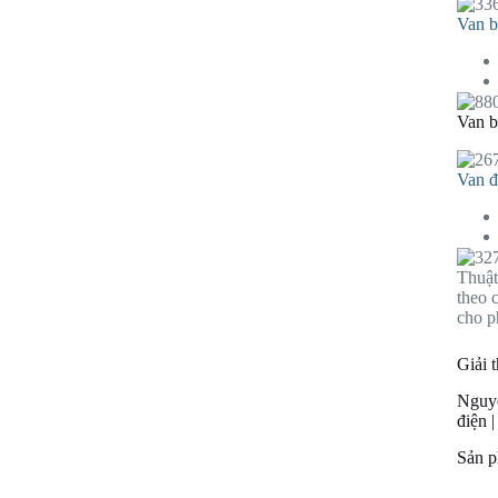
Van b
Van 
Van đ
Thuật
theo 
cho p
Giải 
Nguyê
điện 
Sản p