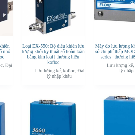
khiển
Loại EX-550: Bộ điều khiển lưu
Máy đo lưu lượng kh
số nhỏ
lượng khối kỹ thuật số hoàn toàn
số chi phí thấp M
loc
bằng kim loại | thương hiệu
series | thương hi
kofloc
oc
,
Đại
Lưu lượng kế
Lưu lượng kế
,
kofloc
,
Đại
lý nhập
lý nhập khẩu