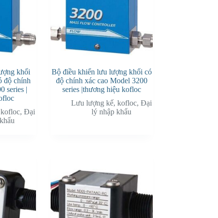
lượng khối
Bộ điều khiển lưu lượng khối có
ó độ chính
độ chính xác cao Model 3200
 series |
series |thương hiệu kofloc
ofloc
Lưu lượng kế
,
kofloc
,
Đại
,
kofloc
,
Đại
lý nhập khẩu
 khẩu