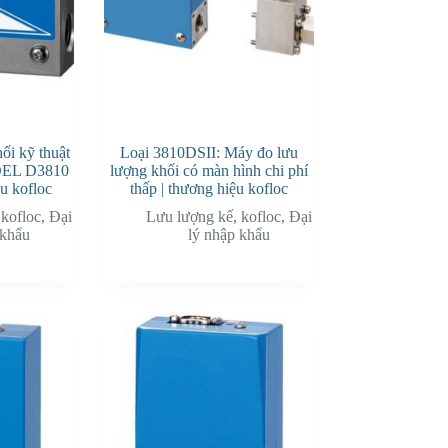
ối kỹ thuật
Loại 3810DSII: Máy đo lưu
ODEL D3810
lượng khối có màn hình chi phí
ệu kofloc
thấp | thương hiệu kofloc
,
kofloc
,
Đại
Lưu lượng kế
,
kofloc
,
Đại
 khẩu
lý nhập khẩu