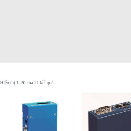
Đã
Hiển thị 1–20 của 21 kết quả
sắp
xếp
theo
mới
nhất