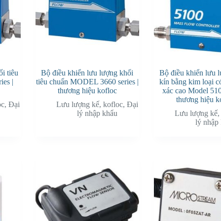
i tiêu
Bộ điều khiển lưu lượng khối
Bộ điều khiển lưu 
es |
tiêu chuẩn MODEL 3660 series |
kín bằng kim loại c
thương hiệu kofloc
xác cao Model 5100
thương hiệu k
oc
,
Đại
Lưu lượng kế
,
kofloc
,
Đại
lý nhập khẩu
Lưu lượng kế
lý nhập