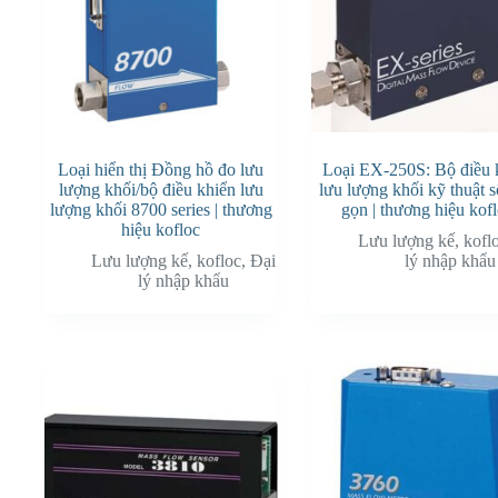
Loại hiển thị Đồng hồ đo lưu
Loại EX-250S: Bộ điều 
lượng khối/bộ điều khiển lưu
lưu lượng khối kỹ thuật 
lượng khối 8700 series | thương
gọn | thương hiệu kof
hiệu kofloc
Lưu lượng kế
,
kofl
Lưu lượng kế
,
kofloc
,
Đại
lý nhập khẩu
lý nhập khẩu