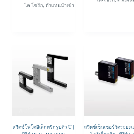
ได-โซริก
,
ตัวแทนนำเข้า
สวิตช์โฟโตอิเล็กทริกรูปตัว U |
สวิตช์เซ็นเซอร์วัดระย