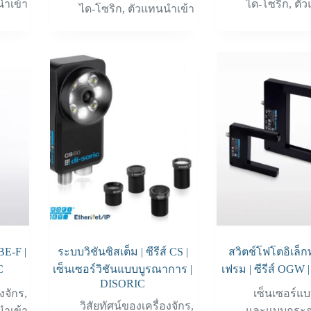
ำเข้า
ได-โซริก
,
ตัว
ได-โซริก
,
ตัวแทนนำเข้า
 BE-F |
ระบบวิชันซิสเต็ม | ซีรีส์ CS |
สวิตช์โฟโตอิเล็ก
C
เซ็นเซอร์วิชันแบบบูรณาการ |
เฟรม | ซีรีส์ OGW
DISORIC
องจักร
,
เซ็นเซอร์แ
วิสัยทัศน์ของเครื่องจักร
,
ำเข้า
และแบบกระ