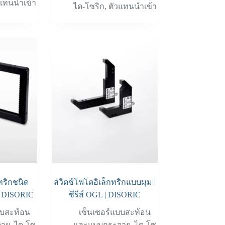
แทนนำเข้า
ได-โซริก
,
ตัวแทนนำเข้า
ทริกชนิด
สวิตช์โฟโตอิเล็กทริกแบบมุม |
 | DISORIC
ซีรีส์ OGL | DISORIC
บบสะท้อน
เซ็นเซอร์แบบสะท้อน
จาย
,
ได-โซ
และแบบกระจาย
,
ได-โซ