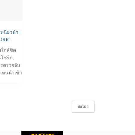
หนี่ยวนำ |
SORIC
มใกล้ชิด
-โซริก
,
รตรวจจับ
วแทนนำเข้า
ต่อไป