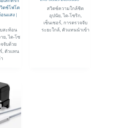
อิเล็กทริก
วิตช์โฟโต
สวิตช์ความใกล้ชิด
้อนแสง |
อุปนัย
,
ได-โซริก
,
C
เซ็นเซอร์
,
การตรวจจับ
บบสะท้อน
ระยะใกล้
,
ตัวแทนนำเข้า
จาย
,
ได-โซ
จจับด้วย
ร์
,
ตัวแทน
้า