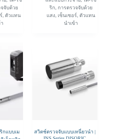
จจับด้วย
ริก
,
การตรวจจับด้วย
ร์
,
ตัวแทน
แสง
,
เซ็นเซอร์
,
ตัวแทน
้า
นำเข้า
ทริกแบบเม
สวิตช์ตรวจจับแบบเหนี่ยวนำ |
INS Series DISORIC