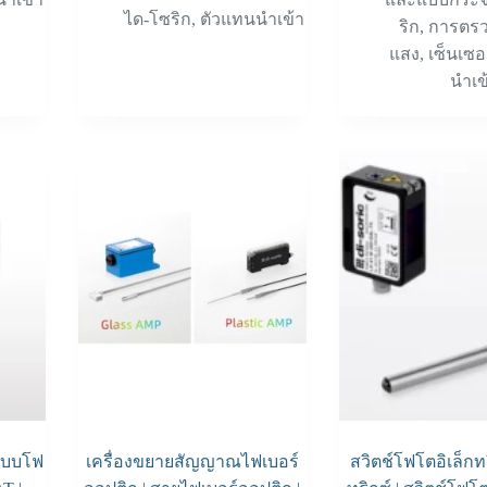
ได-โซริก
,
ตัวแทนนำเข้า
ริก
,
การตรว
แสง
,
เซ็นเซอ
นำเข
ะแบบโฟ
เครื่องขยายสัญญาณไฟเบอร์
สวิตช์โฟโตอิเล็ก