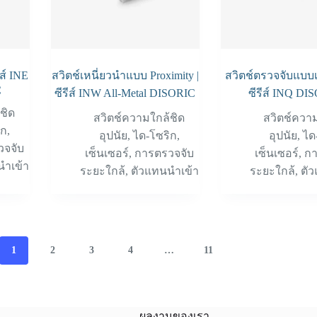
ีส์ INE
สวิตช์เหนี่ยวนำแบบ Proximity |
สวิตช์ตรวจจับแบบเ
C
ซีรีส์ INW All-Metal DISORIC
ซีรีส์ INQ DI
ชิด
สวิตช์ความใกล้ชิด
สวิตช์ควา
ิก
,
อุปนัย
,
ได-โซริก
,
อุปนัย
,
ได
วจจับ
เซ็นเซอร์
,
การตรวจจับ
เซ็นเซอร์
,
กา
นำเข้า
ระยะใกล้
,
ตัวแทนนำเข้า
ระยะใกล้
,
ตั
1
2
3
4
…
11
ผลงานของเรา