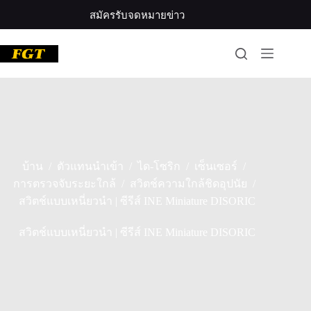
ข้าม
สมัครรับจดหมายข่าว
ไป
ที่
เนื้อหา
/
/
/
/
บ้าน
ตัวแทนนำเข้า
ได-โซริก
เซ็นเซอร์
/
/
การตรวจจับระยะใกล้
สวิตช์ความใกล้ชิดอุปนัย
สวิตช์แบบเหนี่ยวนำ | ซีรีส์ INE Miniature DISORIC
สวิตช์แบบเหนี่ยวนำ | ซีรีส์ INE Miniature DISORIC