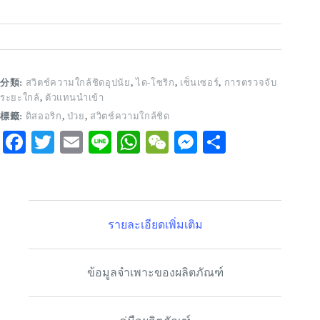
分類:
สวิตช์ความใกล้ชิดอุปนัย
,
ได-โซริก
,
เซ็นเซอร์
,
การตรวจจับ
ระยะใกล้
,
ตัวแทนนำเข้า
標籤:
ดิสออริก
,
ป่วย
,
สวิตช์ความใกล้ชิด
Fa
T
E
Li
W
W
M
S
ce
wi
m
ne
ha
e
es
ha
bo
tte
ail
ts
C
se
re
ok
r
A
ha
ng
รายละเอียดเพิ่มเติม
pp
t
er
ข้อมูลจำเพาะของผลิตภัณฑ์