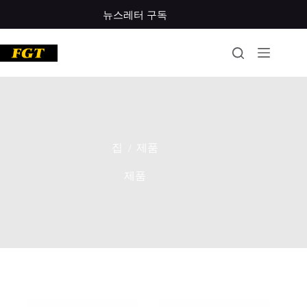
콘
뉴스레터 구독
텐
츠
로
건
너
뛰
기
집
제품
/
제품