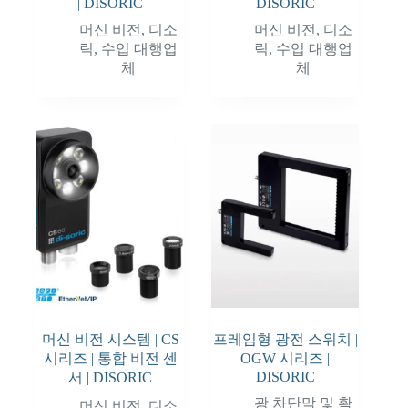
| DISORIC
DISORIC
머신 비전
,
디소
머신 비전
,
디소
릭
,
수입 대행업
릭
,
수입 대행업
체
체
머신 비전 시스템 | CS
프레임형 광전 스위치 |
시리즈 | 통합 비전 센
OGW 시리즈 |
DISORIC
서 | DISORIC
광 차단막 및 확
머신 비전
,
디소