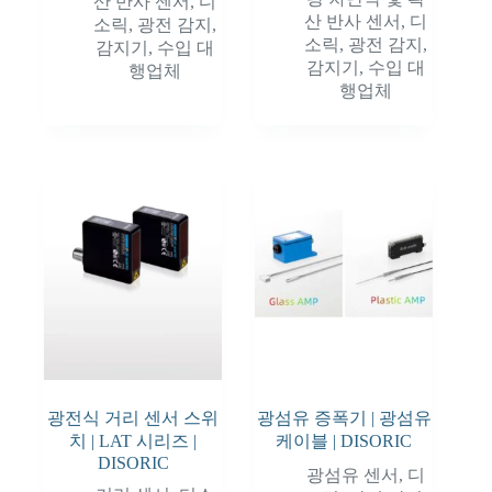
산 반사 센서
,
디
산 반사 센서
,
디
소릭
,
광전 감지
,
소릭
,
광전 감지
,
감지기
,
수입 대
감지기
,
수입 대
행업체
행업체
광전식 거리 센서 스위
광섬유 증폭기 | 광섬유
치 | LAT 시리즈 |
케이블 | DISORIC
DISORIC
광섬유 센서
,
디