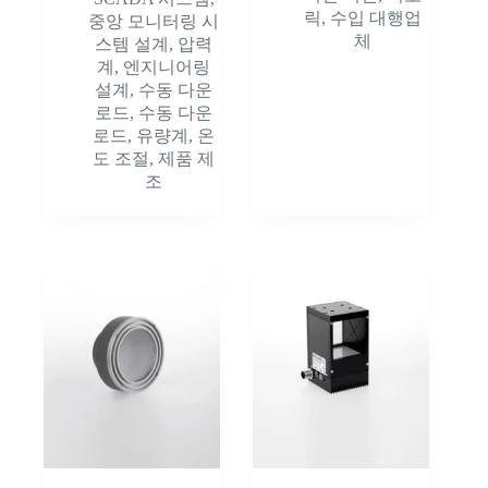
릭
,
수입 대행업
중앙 모니터링 시
체
스템 설계
,
압력
계
,
엔지니어링
설계
,
수동 다운
로드
,
수동 다운
로드
,
유량계
,
온
도 조절
,
제품 제
조