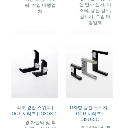
산 반사 센서
,
디
릭
,
수입 대행업
소릭
,
광전 감지
,
체
감지기
,
수입 대
행업체
각도 광전 스위치 |
U자형 광전 스위치 |
OGL 시리즈 | DISORIC
OGU 시리즈 |
DISORIC
광 차단막 및 확
광 차단막 및 확