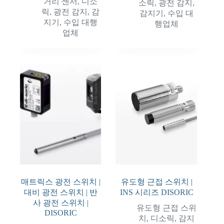
거리 센서
,
디소
소릭
,
광전 감지
,
릭
,
광전 감지
,
감
감지기
,
수입 대
지기
,
수입 대행
행업체
업체
매트릭스 광전 스위치 |
유도형 근접 스위치 |
대비 광전 스위치 | 반
INS 시리즈 DISORIC
사 광전 스위치 |
유도형 근접 스위
DISORIC
치
,
디소릭
,
감지