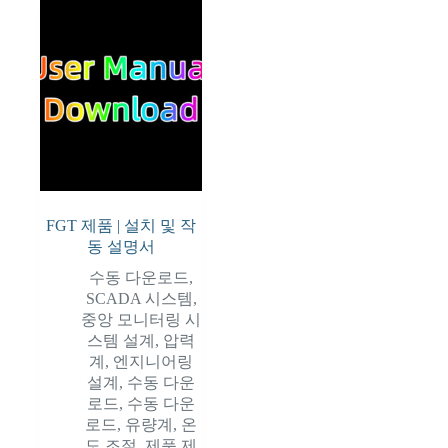
FGT 제품 | 설치 및 작
동 설명서
수동 다운로드
,
SCADA 시스템
,
중앙 모니터링 시
스템 설계
,
압력
계
,
엔지니어링
설계
,
수동 다운
로드
,
수동 다운
로드
,
유량계
,
온
도 조절
,
제품 제