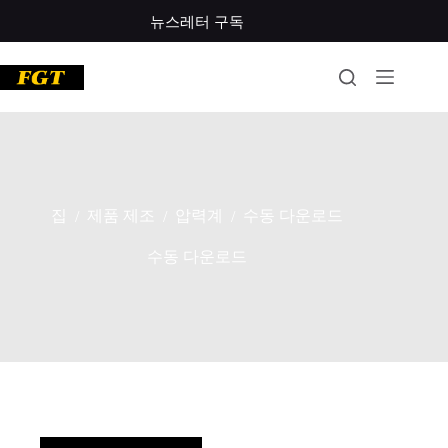
콘
뉴스레터 구독
텐
츠
로
건
너
뛰
기
집
제품 제조
압력계
수동 다운로드
/
/
/
수동 다운로드