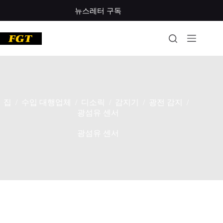
콘
뉴스레터 구독
텐
츠
로
건
너
뛰
기
집
수입 대행업체
디소릭
감지기
광전 감지
/
/
/
/
/
광섬유 센서
광섬유 센서