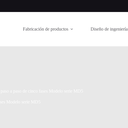
Fabricación de productos
Diseño de ingeniería
 paso a paso de cinco fases Modelo serie MD5
fases Modelo serie MD5