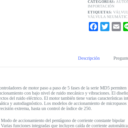
CATEGORÍAS:
AUTO
IMPORTACIÓN
ETIQUETAS:
VÁLVUL
VÁLVULA NEUMÁTIC
Fa
T
E
ce
wi
m
bo
tte
ai
ok
r
Descripción
Pregunt
ontroladores de motor paso a paso de 5 fases de la serie MD5 permiten
ncionamiento con bajo nivel de ruido mecánico y vibraciones. El diseñ
ectos del ruido eléctrico. El motor también tiene varias características i
ática y autodiagnóstico. Los modelos de accionamiento de micropasos 
recisión extrema, hasta un control de índice de 250.
Modo de accionamiento del pentágono de corriente constante bipolar
Varias funciones integradas que incluyen caída de corriente automática