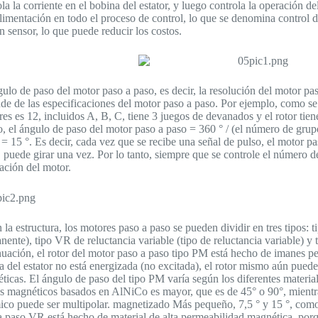
la la corriente en el bobina del estator, y luego controla la operación d
alimentación en todo el proceso de control, lo que se denomina control de
n sensor, lo que puede reducir los costos.
gulo de paso del motor paso a paso, es decir, la resolución del motor pas
de de las especificaciones del motor paso a paso. Por ejemplo, como se 
res es 12, incluidos A, B, C, tiene 3 juegos de devanados y el rotor tien
, el ángulo de paso del motor paso a paso = 360 ° / (el número de grup
 = 15 °. Es decir, cada vez que se recibe una señal de pulso, el motor pa
, puede girar una vez. Por lo tanto, siempre que se controle el número d
tación del motor.
 la estructura, los motores paso a paso se pueden dividir en tres tipos
nente), tipo VR de reluctancia variable (tipo de reluctancia variable) y 
nuación, el rotor del motor paso a paso tipo PM está hecho de imanes pe
a del estator no está energizada (no excitada), el rotor mismo aún pued
ticas. El ángulo de paso del tipo PM varía según los diferentes material
es magnéticos basados en AlNiCo es mayor, que es de 45° o 90°, mientra
ico puede ser multipolar. magnetizado Más pequeño, 7,5 ° y 15 °, como s
a paso VR está hecho de material de alta permeabilidad magnética, porqu