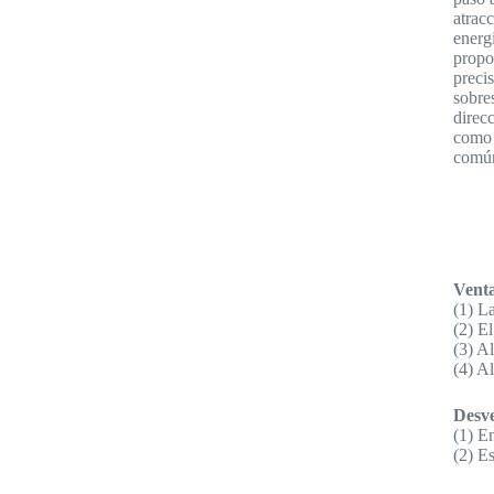
atrac
energ
propo
preci
sobre
direc
como 
común
Venta
(1) La
(2) E
(3) A
(4) A
Desve
(1) E
(2) E