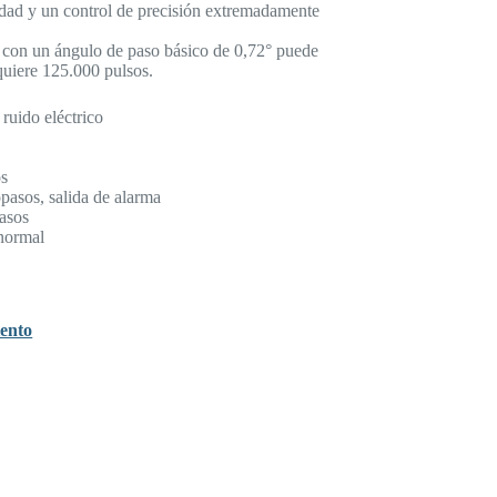
idad y un control de precisión extremadamente
 con un ángulo de paso básico de 0,72° puede
quiere 125.000 pulsos.
ruido eléctrico
os
asos, salida de alarma
asos
normal
ento