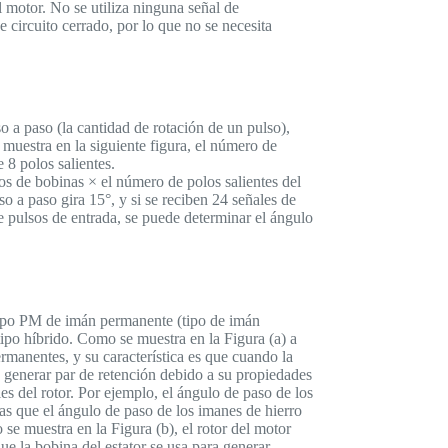
el motor. No se utiliza ninguna señal de
 circuito cerrado, por lo que no se necesita
o a paso (la cantidad de rotación de un pulso),
muestra en la siguiente figura, el número de
e 8 polos salientes.
os de bobinas × el número de polos salientes del
so a paso gira 15°, y si se reciben 24 señales de
e pulsos de entrada, se puede determinar el ángulo
: tipo PM de imán permanente (tipo de imán
tipo híbrido. Como se muestra en la Figura (a) a
rmanentes, y su característica es que cuando la
e generar par de retención debido a su propiedades
es del rotor. Por ejemplo, el ángulo de paso de los
s que el ángulo de paso de los imanes de hierro
e muestra en la Figura (b), el rotor del motor
e la bobina del estator se usa para generar