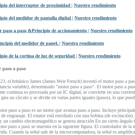
ipio del interruptor de proximidad
|
Nuestro rendimiento
ipio del medidor de pantalla digital
|
Nuestro rendimiento
r paso a paso &
Principio de accionamiento
|
Nuestro rendimiento
incipio del medidor de panel.
|
Nuestro rendimiento
ipio de la cortina de luz de seguridad
|
Nuestro rendimiento
 paso a paso
23, el británico James (James Weir French) inventó el motor paso a paso 
ctancia variable), denominado "motor paso a paso". El motor paso a pas
ente continua es procesada por un IC digital, se convierte en una corrien
 gira un círculo y se divide en varias partes iguales (pasos), lo que pue
tor paso a paso es un motor que avanza paso a paso. Incluye principalm
 de engranaje. El estator está enrollado con una bobina (de excitación). 
or, un cambio electromagnético se genera atracción En un cierto ángulo 
otor paso a paso se muestra en la siguiente figura. El controlador de l
rida. Cuando la señal sale de la microcomputadora, la señal es amplifica