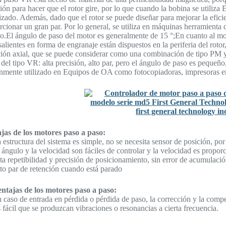
ción para hacer que el rotor gire, por lo que cuando la bobina se utiliz
izado. Además, dado que el rotor se puede diseñar para mejorar la efic
rcionar un gran par. Por lo general, se utiliza en máquinas herramient
so.El ángulo de paso del motor es generalmente de 15 °;En cuanto al m
salientes en forma de engranaje están dispuestos en la periferia del roto
ción axial, que se puede considerar como una combinación de tipo PM y t
del tipo VR: alta precisión, alto par, pero el ángulo de paso es pequeño
mente utilizado en Equipos de OA como fotocopiadoras, impresoras en
jas de los motores paso a paso:
 estructura del sistema es simple, no se necesita sensor de posición, por
l ángulo y la velocidad son fáciles de controlar y la velocidad es proporc
lta repetibilidad y precisión de posicionamiento, sin error de acumulaci
lto par de retención cuando está parado
ntajas de los motores paso a paso:
n caso de entrada en pérdida o pérdida de paso, la corrección y la comp
s fácil que se produzcan vibraciones o resonancias a cierta frecuencia.