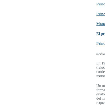
Princ
Princ
Moto
El pr
Princ
motor
En 19
(relu
corri
motor
Un mo
forma
estat
del m
reque