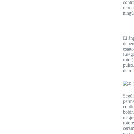
contro
retro
ningú
El án
depen
estato
Luego
rotor)
pulso
de ro
Según
perma
conti
bobin
magné
rotor
cerám
paso 