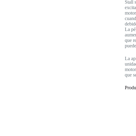
Stall
excit
motor
cuand
debid
La pé
aumen
que r
puede
La ap
unida
motor
que se
Produ