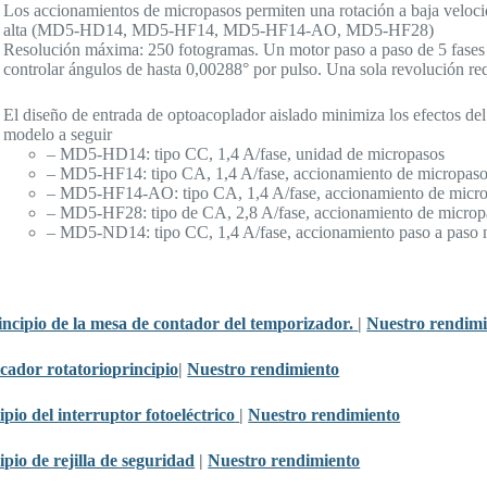
Los accionamientos de micropasos permiten una rotación a baja veloc
alta (MD5-HD14, MD5-HF14, MD5-HF14-AO, MD5-HF28)
Resolución máxima: 250 fotogramas. Un motor paso a paso de 5 fases
controlar ángulos de hasta 0,00288° por pulso. Una sola revolución re
El diseño de entrada de optoacoplador aislado minimiza los efectos del 
modelo a seguir
– MD5-HD14: tipo CC, 1,4 A/fase, unidad de micropasos
– MD5-HF14: tipo CA, 1,4 A/fase, accionamiento de micropas
– MD5-HF14-AO: tipo CA, 1,4 A/fase, accionamiento de microp
– MD5-HF28: tipo de CA, 2,8 A/fase, accionamiento de microp
– MD5-ND14: tipo CC, 1,4 A/fase, accionamiento paso a paso 
incipio de la mesa de contador del temporizador.
|
Nuestro rendimi
icador rotatorio
principio
|
Nuestro rendimiento
ipio del interruptor fotoeléctrico
|
Nuestro rendimiento
ipio de rejilla de seguridad
|
Nuestro rendimiento