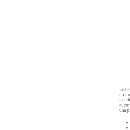
Los c
un fu
los ef
autom
una p