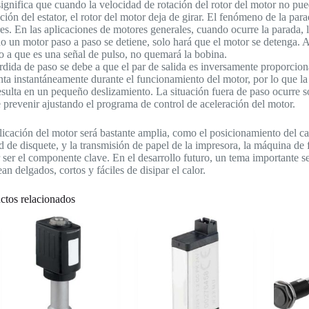
 significa que cuando la velocidad de rotación del rotor del motor no pu
ación del estator, el rotor del motor deja de girar. El fenómeno de la par
es. En las aplicaciones de motores generales, cuando ocurre la parada
o un motor paso a paso se detiene, solo hará que el motor se detenga. A
o a que es una señal de pulso, no quemará la bobina.
rdida de paso se debe a que el par de salida es inversamente proporcion
ta instantáneamente durante el funcionamiento del motor, por lo que la 
esulta en un pequeño deslizamiento. La situación fuera de paso ocurre so
 prevenir ajustando el programa de control de aceleración del motor.
licación del motor será bastante amplia, como el posicionamiento del ca
d de disquete, y la transmisión de papel de la impresora, la máquina de 
 ser el componente clave. En el desarrollo futuro, un tema importante s
an delgados, cortos y fáciles de disipar el calor.
ctos relacionados