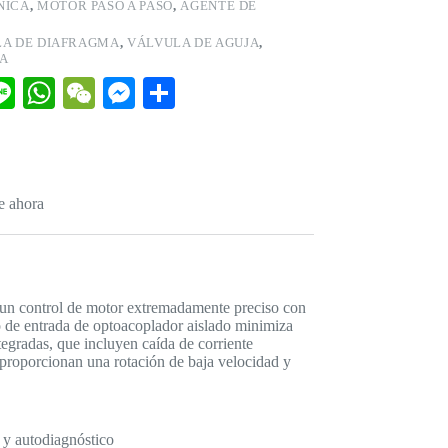
NICA
,
MOTOR PASO A PASO
,
AGENTE DE
A DE DIAFRAGMA
,
VÁLVULA DE AGUJA
,
A
Li
W
W
M
C
ne
ha
e
es
o
l
ts
C
se
m
A
ha
ng
pa
e ahora
pp
t
er
rti
r
 un control de motor extremadamente preciso con
o de entrada de optoacoplador aislado minimiza
ntegradas, que incluyen caída de corriente
proporcionan una rotación de baja velocidad y
 y autodiagnóstico