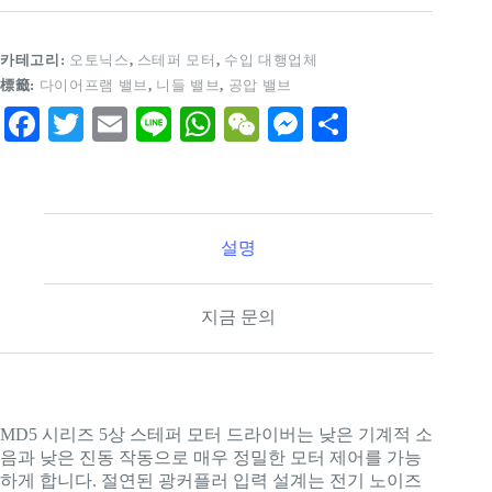
카테고리:
오토닉스
,
스테퍼 모터
,
수입 대행업체
標籤:
다이어프램 밸브
,
니들 밸브
,
공압 밸브
Fa
T
E
Li
W
W
M
S
ce
wi
m
ne
ha
e
es
ha
bo
tte
ail
ts
C
se
re
ok
r
A
ha
ng
설명
pp
t
er
지금 문의
MD5 시리즈 5상 스테퍼 모터 드라이버는 낮은 기계적 소
음과 낮은 진동 작동으로 매우 정밀한 모터 제어를 가능
하게 합니다. 절연된 광커플러 입력 설계는 전기 노이즈