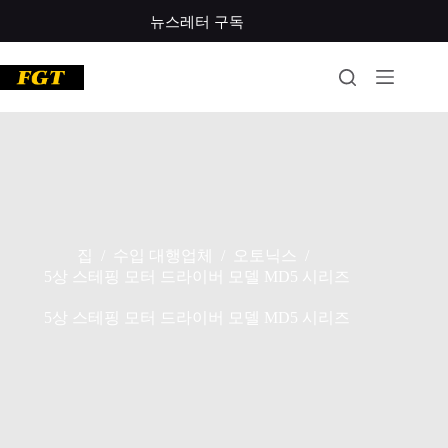
콘
뉴스레터 구독
텐
츠
로
건
너
뛰
기
집
수입 대행업체
오토닉스
/
/
/
5상 스테핑 모터 드라이버 모델 MD5 시리즈
5상 스테핑 모터 드라이버 모델 MD5 시리즈