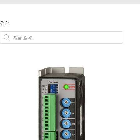
검색
제
품
검
색