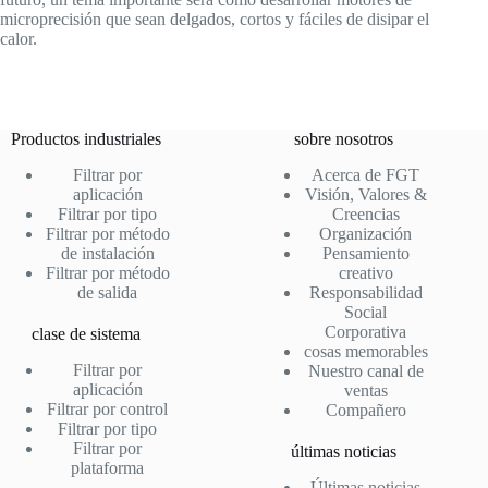
microprecisión que sean delgados, cortos y fáciles de disipar el
calor.
Productos industriales
sobre nosotros
Filtrar por
Acerca de FGT
aplicación
Visión, Valores &
Filtrar por tipo
Creencias
Filtrar por método
Organización
de instalación
Pensamiento
Filtrar por método
creativo
de salida
Responsabilidad
Social
Corporativa
clase de sistema
cosas memorables
Filtrar por
Nuestro canal de
aplicación
ventas
Filtrar por control
Compañero
Filtrar por tipo
Filtrar por
últimas noticias
plataforma
Últimas noticias