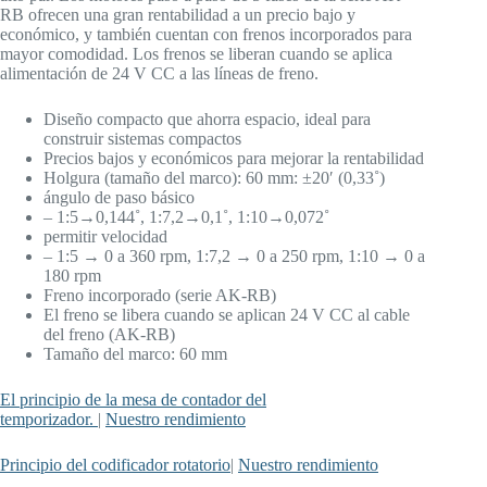
RB ofrecen una gran rentabilidad a un precio bajo y
económico, y también cuentan con frenos incorporados para
mayor comodidad. Los frenos se liberan cuando se aplica
alimentación de 24 V CC a las líneas de freno.
Diseño compacto que ahorra espacio, ideal para
construir sistemas compactos
Precios bajos y económicos para mejorar la rentabilidad
Holgura (tamaño del marco): 60 mm: ±20′ (0,33˚)
ángulo de paso básico
– 1:5→0,144˚, 1:7,2→0,1˚, 1:10→0,072˚
permitir velocidad
– 1:5 → 0 a 360 rpm, 1:7,2 → 0 a 250 rpm, 1:10 → 0 a
180 rpm
Freno incorporado (serie AK-RB)
El freno se libera cuando se aplican 24 V CC al cable
del freno (AK-RB)
Tamaño del marco: 60 mm
El principio de la mesa de contador del
temporizador.
|
Nuestro rendimiento
Principio del codificador rotatorio
|
Nuestro rendimiento