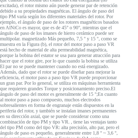
excitada), el rotor mismo aún puede generar par de retención
debido a su propiedades magnéticas. El ángulo de paso del
tipo PM varía según los diferentes materiales del rotor. Por
ejemplo, el ángulo de paso de los rotores magnéticos basados
en AlNiCo es mayor, que es de 45° o 90°, mientras que el
ángulo de paso de los imanes de hierro cerámico puede ser
multipolar. magnetizado Más pequeño, 7,5 ° y 15 °, como se
muestra en la Figura (b), el rotor del motor paso a paso VR
está hecho de material de alta permeabilidad magnética,
porque la bobina del estator se usa para generar atracción para
hacer que el rotor gire, por lo que cuando la bobina se utiliza
El par no se puede mantener cuando no está energizado.
Además, dado que el rotor se puede diseñar para mejorar la
eficiencia, el motor paso a paso tipo VR puede proporcionar
un gran par. Por lo general, se utiliza en máquinas herramienta
que requieren grandes Torque y posicionamiento preciso.El
ángulo de paso del motor es generalmente de 15 °;En cuanto
al motor paso a paso compuesto, muchos electrodos
sobresalientes en forma de engranaje están dispuestos en la
periferia del rotor, y también se instalan imanes permanentes
en su dirección axial, que se puede considerar como una
combinación de tipo PM y tipo VR. , tiene las ventajas tanto
del tipo PM como del tipo VR: alta precisión, alto par, pero el
ángulo de paso es pequeño, generalmente entre 1,8 ° ~ 3,6 °,