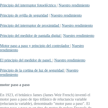
Principio del interruptor fotoeléctrico
|
Nuestro rendimiento
Principio de rejilla de seguridad
|
Nuestro rendimiento
Principio del interruptor de proximidad
|
Nuestro rendimiento
Principio del medidor de pantalla digital
|
Nuestro rendimiento
Motor paso a paso y principio del controlador
|
Nuestro
rendimiento
El principio del medidor de panel.
|
Nuestro rendimiento
Principio de la cortina de luz de seguridad
|
Nuestro
rendimiento
motor paso a paso
En 1923, el británico James (James Weir French) inventó el
motor paso a paso de tipo trifásico de reluctancia variable
(reluctancia variable), denominado "motor paso a paso". El
motor paso a paso es un tipo de motor de pulsos.Después de