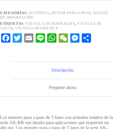
CATEGORÍAS:
AUTONICA
,
MOTOR PASO A PASO
,
AGENTE
DE IMPORTACIÓN
ETIQUETAS:
VÁLVULA DE DIAFRAGMA
,
VÁLVULA DE
AGUJA
,
VÁLVULA NEUMÁTICA
Fa
T
E
Li
W
W
M
C
ce
wi
m
ne
ha
e
es
o
bo
tte
ail
ts
C
se
m
ok
r
A
ha
ng
pa
Descripción
pp
t
er
rti
r
Pregunte ahora
Los motores paso a paso de 5 fases con actuador rotativo de la
serie AK-RB son ideales para aplicaciones que requieren un
alto par. Los motores paso a paso de 5 fases de la serie AK-