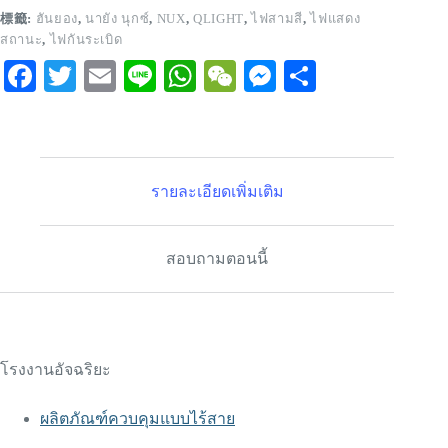
標籤:
ฮันยอง
,
นายัง นุกซ์
,
NUX
,
QLIGHT
,
ไฟสามสี
,
ไฟแสดง
สถานะ
,
ไฟกันระเบิด
Fa
T
E
Li
W
W
M
S
ce
wi
m
ne
ha
e
es
ha
bo
tte
ail
ts
C
se
re
ok
r
A
ha
ng
รายละเอียดเพิ่มเติม
pp
t
er
สอบถามตอนนี้
โรงงานอัจฉริยะ
ผลิตภัณฑ์ควบคุมแบบไร้สาย