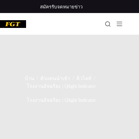
ข้าม
สมัครรับจดหมายข่าว
ไป
ที่
เนื้อหา
/
/
/
บ้าน
ตัวแทนนำเข้า
คิวไลท์
โรงงานอัจฉริยะ | Qlight Indicator
โรงงานอัจฉริยะ | Qlight Indicator