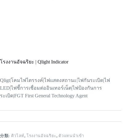
โรงงานอัจฉริยะ | Qlight Indicator
Qligt|โคมไฟไตรรงค์|
ไฟแสดงสถานะ
|ไฟกันระเบิด|ไฟ
LED|ไฟชี้การเชื่อมต่ออินเทอร์เน็ต|ไฟป้องกันการ
ระเบิด|FGT First General Technology Agent
分類:
คิวไลท์
,
โรงงานอัจฉริยะ
,
ตัวแทนนำเข้า