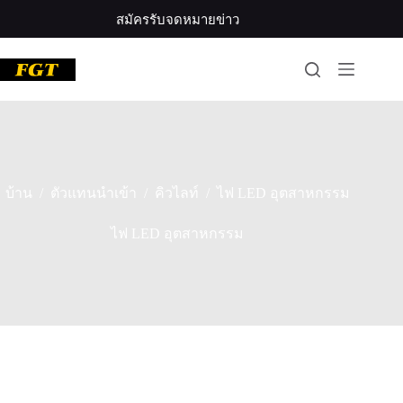
ข้าม
สมัครรับจดหมายข่าว
ไป
ที่
เนื้อหา
/
/
/
บ้าน
ตัวแทนนำเข้า
คิวไลท์
ไฟ LED อุตสาหกรรม
ไฟ LED อุตสาหกรรม