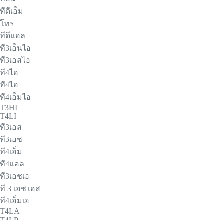
ทีดีเอ็ม
โทร
ทีดีแอล
ที3เอ็นไอ
ที3เอสไอ
ที4ไอ
ที4ไอ
ที4เอ็มไอ
T3HI
T4LI
ที3เอส
ที3เอช
ที4เอ็ม
ที4แอล
ที3เอชเอ
ที 3 เอช เอส
ที4เอ็มเอ
T4LA
T4LP