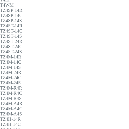
T4WM
TZ4SP-14R
TZ4SP-14C
TZ4SP-14S
TZ4ST-14R
TZ4ST-14C
TZ4ST-14S
TZ4ST-24R
TZ4ST-24C
TZ4ST-24S
TZ4M-14R
TZ4M-14C
TZ4M-14S
TZ4M-24R
TZ4M-24C
TZ4M-24S
TZ4M-R4R
TZ4M-R4C
TZ4M-R4S
TZ4M-A4R
TZ4M-A4C
TZ4M-A4S
TZ4H-14R
TZ4H-14C