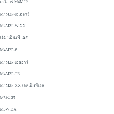
เอวีอาร์ M4M2P
M4M2P-เอเออาร์
M4M2P-W-XX
เอ็ม4เอ็ม2พี-เอส
M4M2P-ที
M4M2P-เอสอาร์
M4M2P-TR
M4M2P-XX-เอสเอ็มพีเอส
M5W-ดีวี
M5W-DA