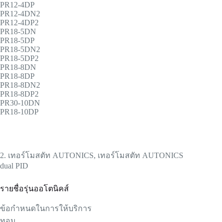
PR12-4DP
PR12-4DN2
PR12-4DP2
PR18-5DN
PR18-5DP
PR18-5DN2
PR18-5DP2
PR18-8DN
PR18-8DP
PR18-8DN2
PR18-8DP2
PR30-10DN
PR18-10DP
2. เทอร์โมสตัท AUTONICS, เทอร์โมสตัท AUTONICS
dual PID
รายชื่อรุ่นออโตนิคส์
ข้อกำหนดในการให้บริการ
ทอม