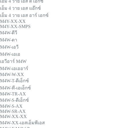
เอ็ม 4 วาย เอส ดี เอ็กซ์
เอ็ม 4 วาย เอส แอ๊กซ์
เอ็ม 4 วาย เอส อาร์ เอกซ์
M4Y-XX-XX
M4Y-XX-SMPS
M4W-ดีวี
M4W-ดา
M4W-เอวี
M4W-เอเอ
เอวีอาร์ M4W
M4W-เอเออาร์
M4W-W-XX
M4W-T-ดีเอ็กซ์
M4W-ที-เอเอ็กซ์
M4W-TR-AX
M4W-S-ดีเอ็กซ์
M4W-S-AX
M4W-SR-AX
M4W-XX-XX
M4W-XX-เอสเอ็มพีเอส