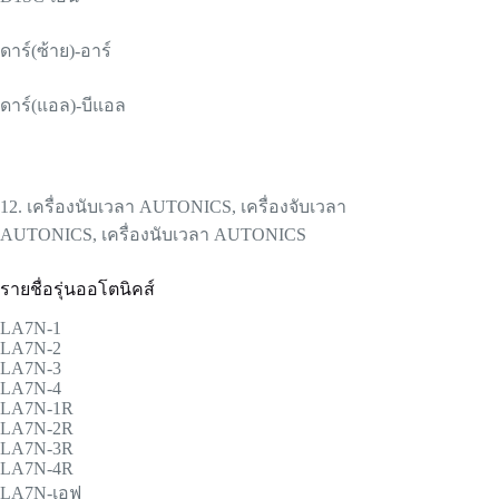
ดาร์(ซ้าย)-อาร์
ดาร์(แอล)-บีแอล
12. เครื่องนับเวลา AUTONICS, เครื่องจับเวลา
AUTONICS, เครื่องนับเวลา AUTONICS
รายชื่อรุ่นออโตนิคส์
LA7N-1
LA7N-2
LA7N-3
LA7N-4
LA7N-1R
LA7N-2R
LA7N-3R
LA7N-4R
LA7N-เอฟ