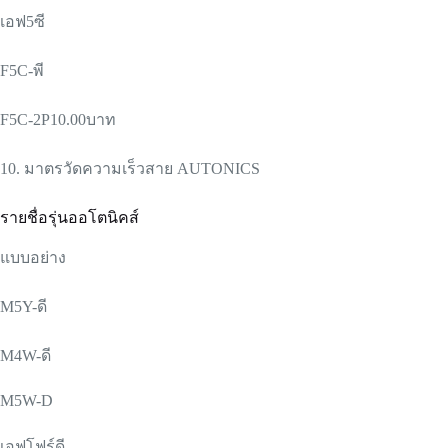
เอฟ5ซี
F5C-พี
F5C-2P10.00บาท
10. มาตรวัดความเร็วสาย AUTONICS
รายชื่อรุ่นออโตนิคส์
แบบอย่าง
M5Y-ดี
M4W-ดี
M5W-D
เอฟโฟร์ดี