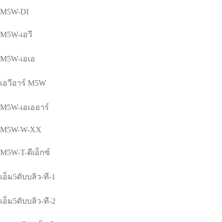
M5W-DI
M5W-เอวี
M5W-เอเอ
เอวีอาร์ M5W
M5W-เอเออาร์
M5W-W-XX
M5W-T-ดีเอ็กซ์
เอ็ม5ดับบลิว-ที-1
เอ็ม5ดับบลิว-ที-2