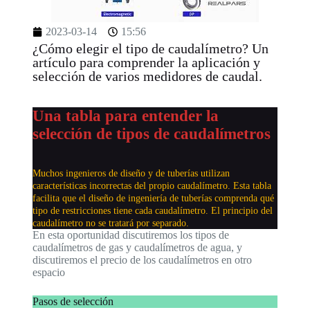
2023-03-14
15:56
¿Cómo elegir el tipo de caudalímetro? Un
artículo para comprender la aplicación y
selección de varios medidores de caudal.
Una tabla para entender la
selección de tipos de caudalímetros
Muchos ingenieros de diseño y de tuberías utilizan
características incorrectas del propio caudalímetro. Esta tabla
facilita que el diseño de ingeniería de tuberías comprenda qué
tipo de restricciones tiene cada caudalímetro. El principio del
caudalímetro no se tratará por separado.
En esta oportunidad discutiremos los tipos de
caudalímetros de gas y caudalímetros de agua, y
discutiremos el precio de los caudalímetros en otro
espacio
Pasos de selección