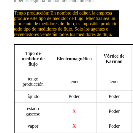
tuberías según la función del caudalímetro.
Tengo producción: En nombre del editor, la empresa
produce este tipo de medidor de flujo. Mientras sea un
fabricante de medidores de flujo, es imposible producir
todo tipo de medidores de flujo. Solo los agentes o
revendedores venderán todos los medidores de flujo.
Tipo de
Vórtice de
medidor de
Electromagnético
Karman
flujo
tengo
tener
tener
producción
líquido
Poder
Poder
estado
X
Poder
gaseoso
vapor
X
Poder