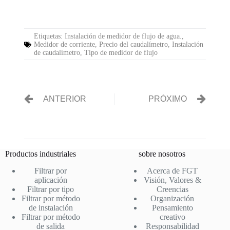
bo
tte
ail
ts
C
se
m
ok
r
A
ha
ng
pa
Etiquetas:
Instalación de medidor de flujo de agua.
,
pp
t
er
rti
Medidor de corriente
,
Precio del caudalímetro
,
Instalación
de caudalímetro
,
Tipo de medidor de flujo
r
ANTERIOR
PRÓXIMO
Productos industriales
sobre nosotros
Filtrar por
Acerca de FGT
aplicación
Visión, Valores &
Filtrar por tipo
Creencias
Filtrar por método
Organización
de instalación
Pensamiento
Filtrar por método
creativo
de salida
Responsabilidad