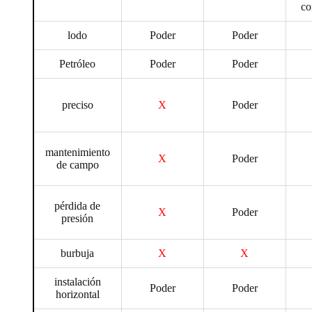
co
lodo
Poder
Poder
Petróleo
Poder
Poder
preciso
X
Poder
mantenimiento
X
Poder
de campo
pérdida de
X
Poder
presión
burbuja
X
X
instalación
Poder
Poder
horizontal