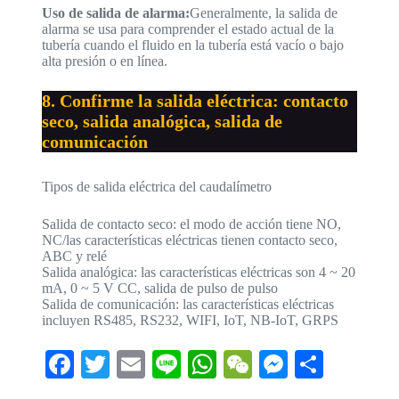
Uso de salida de alarma:
Generalmente, la salida de
alarma se usa para comprender el estado actual de la
tubería cuando el fluido en la tubería está vacío o bajo
alta presión o en línea.
8. Confirme la salida eléctrica: contacto
seco, salida analógica, salida de
comunicación
Tipos de salida eléctrica del caudalímetro
Salida de contacto seco: el modo de acción tiene NO,
NC/las características eléctricas tienen contacto seco,
ABC y relé
Salida analógica: las características eléctricas son 4 ~ 20
mA, 0 ~ 5 V CC, salida de pulso de pulso
Salida de comunicación: las características eléctricas
incluyen RS485, RS232, WIFI, IoT, NB-IoT, GRPS
Fa
T
E
Li
W
W
M
C
ce
wi
m
ne
ha
e
es
o