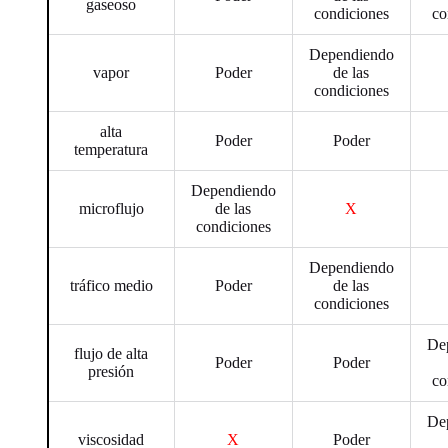
gaseoso
condiciones
co
Dependiendo
vapor
Poder
de las
condiciones
alta
Poder
Poder
temperatura
Dependiendo
microflujo
de las
X
condiciones
Dependiendo
tráfico medio
Poder
de las
condiciones
De
flujo de alta
Poder
Poder
presión
co
De
viscosidad
X
Poder