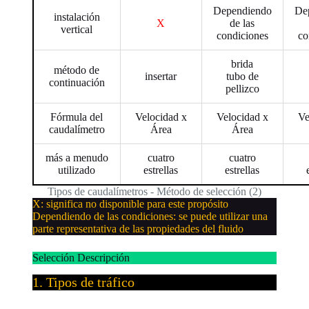
Dependiendo
De
instalación
X
de las
vertical
condiciones
co
brida
método de
insertar
tubo de
continuación
pellizco
Fórmula del
Velocidad x
Velocidad x
Ve
caudalímetro
Área
Área
más a menudo
cuatro
cuatro
utilizado
estrellas
estrellas
Tipos de caudalímetros - Método de selección (2)
X: significa no disponible para este propósito
Dependiendo de las condiciones: se puede utilizar una
parte representativa de las propiedades del fluido
Selección Descripción
1. Tipos de tráfico