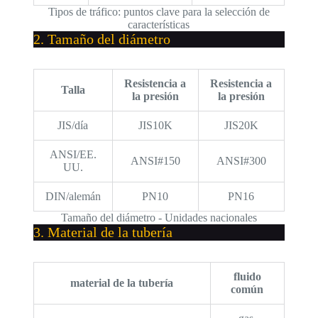
Tipos de tráfico: puntos clave para la selección de
características
2. Tamaño del diámetro
Resistencia a
Resistencia a
Talla
la presión
la presión
JIS/día
JIS10K
JIS20K
ANSI/EE.
ANSI#150
ANSI#300
UU.
DIN/alemán
PN10
PN16
Tamaño del diámetro - Unidades nacionales
3. Material de la tubería
fluido
material de la tubería
común