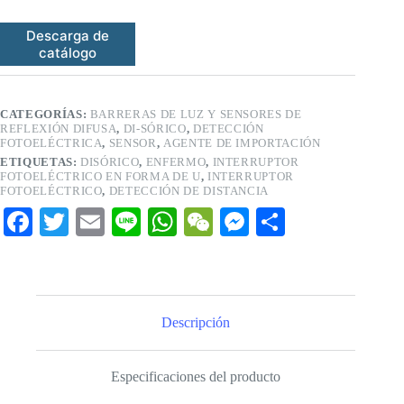
Descarga de
catálogo
CATEGORÍAS:
BARRERAS DE LUZ Y SENSORES DE
REFLEXIÓN DIFUSA
,
DI-SÓRICO
,
DETECCIÓN
FOTOELÉCTRICA
,
SENSOR
,
AGENTE DE IMPORTACIÓN
ETIQUETAS:
DISÓRICO
,
ENFERMO
,
INTERRUPTOR
FOTOELÉCTRICO EN FORMA DE U
,
INTERRUPTOR
FOTOELÉCTRICO
,
DETECCIÓN DE DISTANCIA
Fa
T
E
Li
W
W
M
C
ce
wi
m
ne
ha
e
es
o
bo
tte
ail
ts
C
se
m
ok
r
A
ha
ng
pa
Descripción
pp
t
er
rti
r
Especificaciones del producto