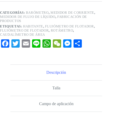
CATEGORÍAS:
BARÓMETRO
,
MEDIDOR DE CORRIENTE
,
MEDIDOR DE FLUJO DE LÍQUIDO
,
FABRICACIÓN DE
PRODUCTOS
ETIQUETAS:
HABITANTE
,
FLUJÓMETRO DE FLOTADOR
,
FLUJÓMETRO DE FLOTADOR
,
ROTÁMETRO
,
CAUDALÍMETRO DE ÁREA
Fa
T
E
Li
W
W
M
C
ce
wi
m
ne
ha
e
es
o
bo
tte
ail
ts
C
se
m
ok
r
A
ha
ng
pa
Descripción
pp
t
er
rti
r
Talla
Campo de aplicación