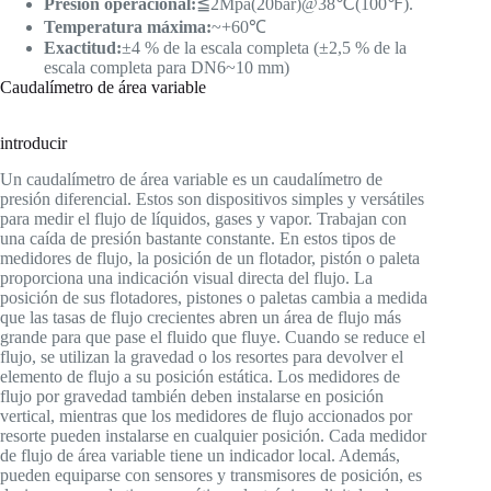
Presión operacional:
≦2Mpa(20bar)@38℃(100℉).
Temperatura máxima:
~+60℃
Exactitud:
±4 % de la escala completa (±2,5 % de la
escala completa para DN6~10 mm)
Caudalímetro de área variable
introducir
Un caudalímetro de área variable es un caudalímetro de
presión diferencial. Estos son dispositivos simples y versátiles
para medir el flujo de líquidos, gases y vapor. Trabajan con
una caída de presión bastante constante. En estos tipos de
medidores de flujo, la posición de un flotador, pistón o paleta
proporciona una indicación visual directa del flujo. La
posición de sus flotadores, pistones o paletas cambia a medida
que las tasas de flujo crecientes abren un área de flujo más
grande para que pase el fluido que fluye. Cuando se reduce el
flujo, se utilizan la gravedad o los resortes para devolver el
elemento de flujo a su posición estática. Los medidores de
flujo por gravedad también deben instalarse en posición
vertical, mientras que los medidores de flujo accionados por
resorte pueden instalarse en cualquier posición. Cada medidor
de flujo de área variable tiene un indicador local. Además,
pueden equiparse con sensores y transmisores de posición, es