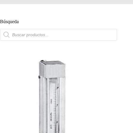
Búsqueda
Búsqueda
de
productos