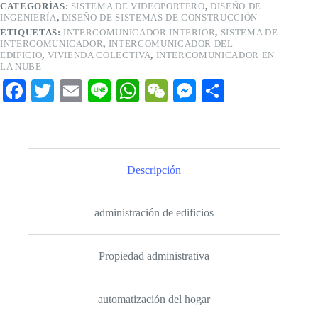
CATEGORÍAS:
SISTEMA DE VIDEOPORTERO
,
DISEÑO DE
INGENIERÍA
,
DISEÑO DE SISTEMAS DE CONSTRUCCIÓN
ETIQUETAS:
INTERCOMUNICADOR INTERIOR
,
SISTEMA DE
INTERCOMUNICADOR
,
INTERCOMUNICADOR DEL
EDIFICIO
,
VIVIENDA COLECTIVA
,
INTERCOMUNICADOR EN
LA NUBE
Fa
T
E
Li
W
W
M
C
ce
wi
m
ne
ha
e
es
o
bo
tte
ail
ts
C
se
m
ok
r
A
ha
ng
pa
Descripción
pp
t
er
rti
r
administración de edificios
Propiedad administrativa
automatización del hogar