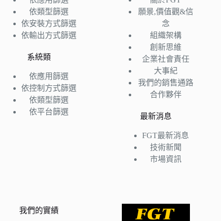
依類型篩選
願景,價值觀&信
依安裝方式篩選
念
依輸出方式篩選
組織架構
創新思維
系統類
企業社會責任
大事紀
依應用篩選
我們的銷售通路
依控制方式篩選
合作夥伴
依類型篩選
依平台篩選
最新消息
FGT最新消息
技術新聞
市場資訊
我們的實績