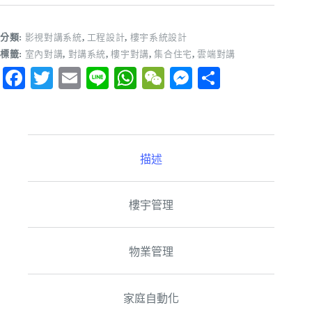
分類:
影視對講系統
,
工程設計
,
樓宇系統設計
標籤:
室內對講
,
對講系統
,
樓宇對講
,
集合住宅
,
雲端對講
Fa
T
E
Li
W
W
M
分
ce
wi
m
ne
ha
e
es
享
bo
tte
ail
ts
C
se
ok
r
A
ha
ng
描述
pp
t
er
樓宇管理
物業管理
家庭自動化