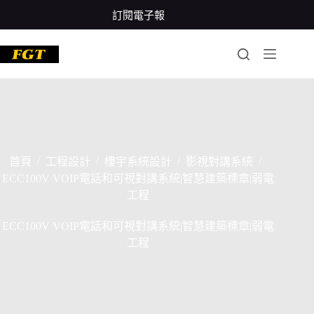
跳
訂閱電子報
至
主
要
內
容
/
/
/
/
首頁
工程設計
樓宇系統設計
影視對講系統
ECC100V VOIP電話和可視對講系統|智慧建築標章|弱電
工程
ECC100V VOIP電話和可視對講系統|智慧建築標章|弱電
工程