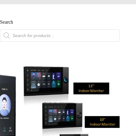
Search
產
品
搜
索