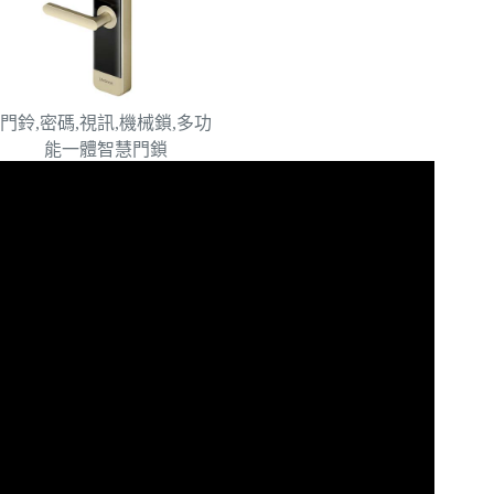
門鈴,密碼,視訊,機械鎖,多功
能一體智慧門鎖