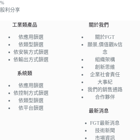
%
股利分享
工業類產品
關於我們
依應用篩選
關於FGT
依類型篩選
願景,價值觀&信
依安裝方式篩選
念
依輸出方式篩選
組織架構
創新思維
系統類
企業社會責任
大事紀
依應用篩選
我們的銷售通路
依控制方式篩選
合作夥伴
依類型篩選
依平台篩選
最新消息
FGT最新消息
技術新聞
市場資訊