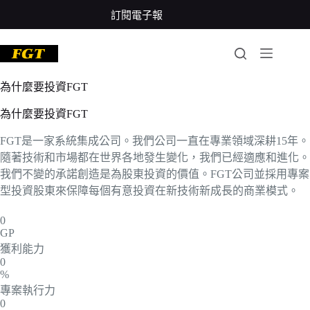
跳
訂閱電子報
至
主
要
內
為什麼要投資FGT
容
為什麼要投資FGT
FGT是一家系統集成公司。我們公司一直在專業領域深耕15年。
隨著技術和市場都在世界各地發生變化，我們已經適應和進化。
我們不變的承諾創造是為股東投資的價值。FGT公司並採用專案
型投資股東來保障每個有意投資在新技術新成長的商業模式。
0
GP
獲利能力
0
%
專案執行力
0