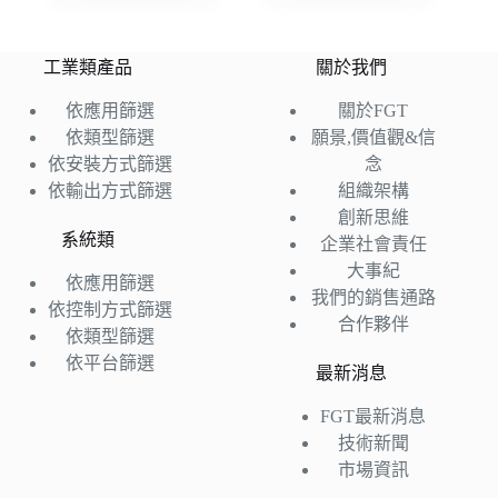
工業類產品
關於我們
依應用篩選
關於FGT
依類型篩選
願景,價值觀&信
依安裝方式篩選
念
依輸出方式篩選
組織架構
創新思維
系統類
企業社會責任
大事紀
依應用篩選
我們的銷售通路
依控制方式篩選
合作夥伴
依類型篩選
依平台篩選
最新消息
FGT最新消息
技術新聞
市場資訊