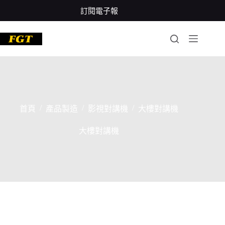
跳
訂閱電子報
至
主
要
內
容
/
/
/
首頁
產品製造
影視對講機
大樓對講機
大樓對講機