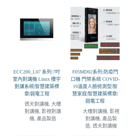
ECC200_L07 系列:7吋
F05MD02系列:防疫門
室內對講機 Linux 樓宇
口機 門禁系統 COVID-
對講系統|智慧建築標
19溫度人臉檢測型|智
章|弱電工程
慧家庭|智慧建築標章|
弱電工程
透天對講機
,
大樓
對講機
,
影視對講
大樓對講機
,
影視
機
,
產品製造
對講機
,
產品製
造
,
透天對講機