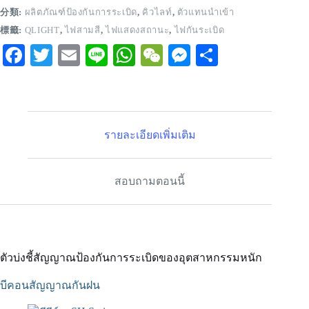
分類:
ผลิตภัณฑ์ป้องกันการระเบิด
,
คิวไลท์
,
ตัวแทนนำเข้า
標籤:
QLIGHT
,
ไฟสามสี
,
ไฟแสดงสถานะ
,
ไฟกันระเบิด
Fa
T
E
Li
W
W
M
S
ce
wi
m
ne
ha
e
es
ha
bo
tte
ail
ts
C
se
re
ok
r
A
ha
ng
รายละเอียดเพิ่มเติม
pp
t
er
สอบถามตอนนี้
ตัวบ่งชี้สัญญาณป้องกันการระเบิดของอุตสาหกรรมหนัก
บีคอนสัญญาณกันฝน