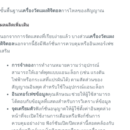
ขั้นพื้นฐาน
เครื่องวัดแผงดิจิตอล
การไหลของสัญญาณ
ผลผลิตเพิ่มเติม
นอกจากการจัดแสดงที่เรียบง่ายแล้ว บางส่วน
เครื่องวัดแผง
ดิจิตอล
นอกจากนี้ยังมีฟังก์ชั่นการควบคุมหรืออินเทอร์เฟซ
เสริม
การจำลอง
การทำงานหมายความว่าอุปกรณ์
สามารถให้เอาต์พุตแบบแอนะล็อก (เช่น แรงดัน
ไฟฟ้าหรือกระแสที่แปรผันได้) ตามสัดส่วนของ
สัญญาณอินพุต สำหรับใช้ในอุปกรณ์แอนะล็อก
อินเทอร์เฟซข้อมูล
คุณลักษณะช่วยให้ผู้ใช้สามารถ
โต้ตอบกับข้อมูลที่แสดงสำหรับการวิเคราะห์ข้อมูล
จุดเตรียมตัว
ฟังก์ชั่นอนุญาตให้ผู้ใช้ตั้งค่าอินพุตล่วง
หน้าที่จะเปิดใช้งานการเตือนหรือฟังก์ชั่นการ
ควบคุมอย่างง่าย ฟังก์ชันเปิด/ปิดเหล่านี้สอดคล้องกับ