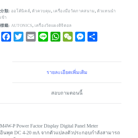
分類:
ออโต้นิคส์
,
ตัวควบคุม
,
เครื่องมือวัดภาคสนาม
,
ตัวแทนนำ
เข้า
標籤:
AUTONICS
,
เครื่องวัดแผงดิจิตอล
Fa
T
E
Li
W
W
M
S
ce
wi
m
ne
ha
e
es
ha
bo
tte
ail
ts
C
se
re
ok
r
A
ha
ng
รายละเอียดเพิ่มเติม
pp
t
er
สอบถามตอนนี้
M4W-P Power Factor Display Digital Panel Meter
อินพุต DC 4-20 mA จากตัวแปลงตัวประกอบกำลังสามารถ