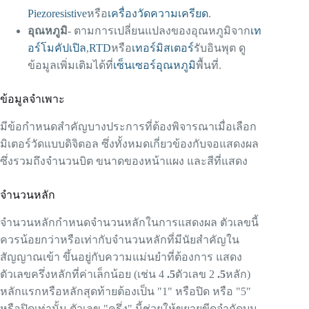
Piezoresistive
หรือ
เครื่องวัดความเครียด
.
อุณหภูมิ
- ตามการเปลี่ยนแปลงของอุณหภูมิจาก
เท
อร์โมคัปเปิล
,
RTD
หรือ
เทอร์มิสเตอร์
รับอินพุต ดู
ข้อมูลเพิ่มเติมได้ที่
เซ็นเซอร์อุณหภูมิ
พื้นที่.
ข้อมูลจำเพาะ
มีข้อกำหนดสำคัญบางประการที่ต้องพิจารณาเมื่อเลือก
มิเตอร์วัดแบบดิจิตอล ซึ่งทั้งหมดเกี่ยวข้องกับจอแสดงผล
ซึ่งรวมถึงจำนวนบิต ขนาดของหน้าแผง และสีที่แสดง
จำนวนหลัก
จำนวนหลักกำหนดจำนวนหลักในการแสดงผล ตัวเลขนี้
ควรน้อยกว่าหรือเท่ากับจำนวนหลักที่มีนัยสำคัญใน
สัญญาณเข้า ขึ้นอยู่กับความแม่นยำที่ต้องการ แสดง
ตัวเลขครึ่งหลักที่ค่าเล็กน้อย (เช่น 4
.5
ตัวเลข 2
.5
หลัก)
หลักแรกหรือหลักสุดท้ายต้องเป็น "1" หรือปิด หรือ "5"
หรือปิดเท่านั้น ตัวเลข "ครึ่ง" นี้ช่วยให้ขยายขีดจำกัดบน