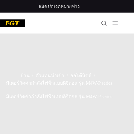
ข้าม
สมัครรับจดหมายข่าว
ไป
ที่
เนื้อหา
/
/
/
บ้าน
ตัวแทนนำเข้า
ออโต้นิคส์
มิเตอร์วัดค่ากำลังไฟฟ้าแบบดิจิตอล รุ่น M4W-P series
มิเตอร์วัดค่ากำลังไฟฟ้าแบบดิจิตอล รุ่น M4W-P series