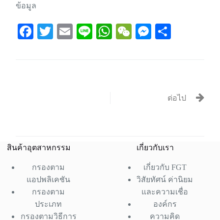
ข้อมูล
Fa
T
E
Li
W
W
M
S
ce
wi
m
ne
ha
e
es
ha
bo
tte
ail
ts
C
se
re
ok
r
A
ha
ng
pp
t
er
ต่อไป
สินค้าอุตสาหกรรม
เกี่ยวกับเรา
กรองตาม
เกี่ยวกับ FGT
แอปพลิเคชัน
วิสัยทัศน์ ค่านิยม
กรองตาม
และความเชื่อ
ประเภท
องค์กร
กรองตามวิธีการ
ความคิด