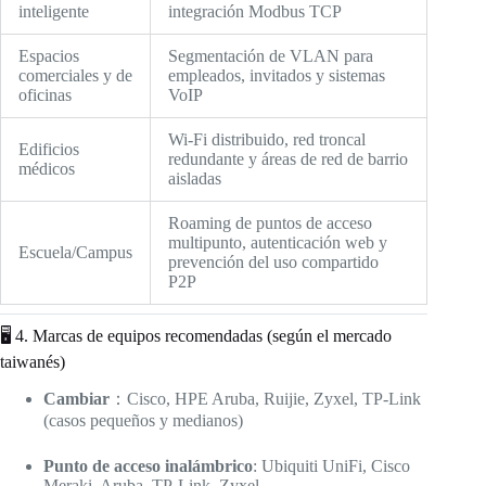
inteligente
integración Modbus TCP
Espacios
Segmentación de VLAN para
comerciales y de
empleados, invitados y sistemas
oficinas
VoIP
Wi-Fi distribuido, red troncal
Edificios
redundante y áreas de red de barrio
médicos
aisladas
Roaming de puntos de acceso
multipunto, autenticación web y
Escuela/Campus
prevención del uso compartido
P2P
🖥️ 4. Marcas de equipos recomendadas (según el mercado
taiwanés)
Cambiar
：Cisco, HPE Aruba, Ruijie, Zyxel, TP-Link
(casos pequeños y medianos)
Punto de acceso inalámbrico
: Ubiquiti UniFi, Cisco
Meraki, Aruba, TP-Link, Zyxel