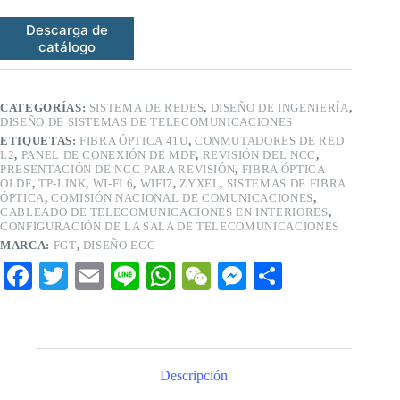
Descarga de
catálogo
CATEGORÍAS:
SISTEMA DE REDES
,
DISEÑO DE INGENIERÍA
,
DISEÑO DE SISTEMAS DE TELECOMUNICACIONES
ETIQUETAS:
FIBRA ÓPTICA 41U
,
CONMUTADORES DE RED
L2
,
PANEL DE CONEXIÓN DE MDF
,
REVISIÓN DEL NCC
,
PRESENTACIÓN DE NCC PARA REVISIÓN
,
FIBRA ÓPTICA
OLDF
,
TP-LINK
,
WI-FI 6
,
WIFI7
,
ZYXEL
,
SISTEMAS DE FIBRA
ÓPTICA
,
COMISIÓN NACIONAL DE COMUNICACIONES
,
CABLEADO DE TELECOMUNICACIONES EN INTERIORES
,
CONFIGURACIÓN DE LA SALA DE TELECOMUNICACIONES
MARCA:
FGT
,
DISEÑO ECC
Fa
T
E
Li
W
W
M
C
ce
wi
m
ne
ha
e
es
o
bo
tte
ail
ts
C
se
m
ok
r
A
ha
ng
pa
Descripción
pp
t
er
rti