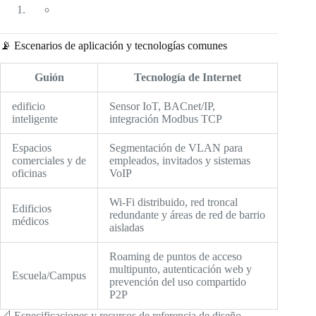
📡 Escenarios de aplicación y tecnologías comunes
Guión
Tecnología de Internet
edificio
Sensor IoT, BACnet/IP,
inteligente
integración Modbus TCP
Espacios
Segmentación de VLAN para
comerciales y de
empleados, invitados y sistemas
oficinas
VoIP
Wi-Fi distribuido, red troncal
Edificios
redundante y áreas de red de barrio
médicos
aisladas
Roaming de puntos de acceso
multipunto, autenticación web y
Escuela/Campus
prevención del uso compartido
P2P
📐 Especificaciones y recursos de referencia de diseño