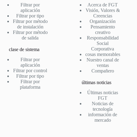
Filtrar por
Acerca de FGT
aplicación
Visión, Valores &
Filtrar por tipo
Creencias
Filtrar por método
Organización
de instalación
Pensamiento
Filtrar por método
creativo
de salida
Responsabilidad
Social
Corporativa
clase de sistema
cosas memorables
Filtrar por
Nuestro canal de
aplicación
ventas
Filtrar por control
Compañero
Filtrar por tipo
Filtrar por
últimas noticias
plataforma
Últimas noticias
FGT
Noticias de
tecnología
información de
mercado