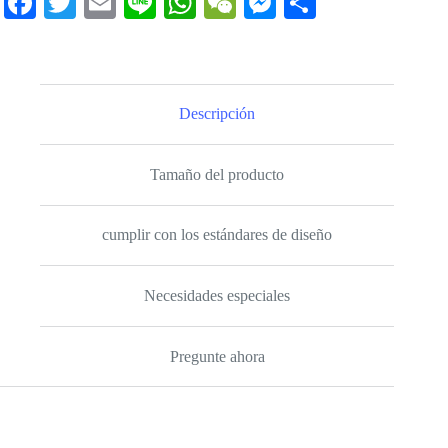
Fa
T
E
Li
W
W
M
C
ce
wi
m
ne
ha
e
es
o
bo
tte
ail
ts
C
se
m
ok
r
A
ha
ng
pa
Descripción
pp
t
er
rti
r
Tamaño del producto
cumplir con los estándares de diseño
Necesidades especiales
Pregunte ahora