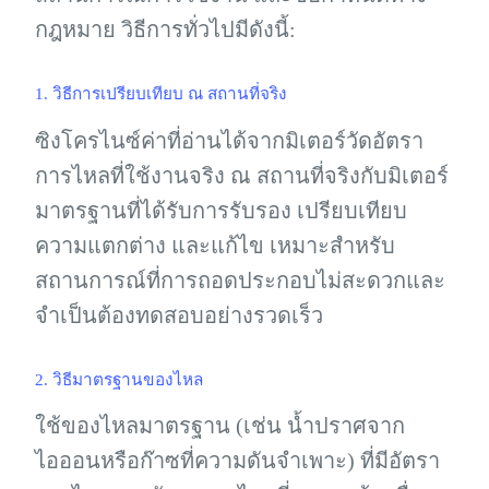
กฎหมาย วิธีการทั่วไปมีดังนี้:
1. วิธีการเปรียบเทียบ ณ สถานที่จริง
ซิงโครไนซ์ค่าที่อ่านได้จากมิเตอร์วัดอัตรา
การไหลที่ใช้งานจริง ณ สถานที่จริงกับมิเตอร์
มาตรฐานที่ได้รับการรับรอง เปรียบเทียบ
ความแตกต่าง และแก้ไข เหมาะสำหรับ
สถานการณ์ที่การถอดประกอบไม่สะดวกและ
จำเป็นต้องทดสอบอย่างรวดเร็ว
2. วิธีมาตรฐานของไหล
ใช้ของไหลมาตรฐาน (เช่น น้ำปราศจาก
ไอออนหรือก๊าซที่ความดันจำเพาะ) ที่มีอัตรา