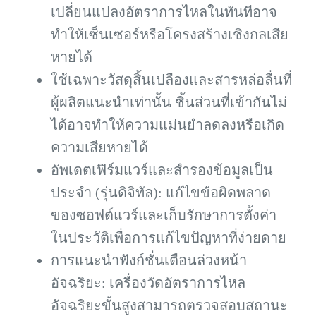
เปลี่ยนแปลงอัตราการไหลในทันทีอาจ
ทำให้เซ็นเซอร์หรือโครงสร้างเชิงกลเสีย
หายได้
ใช้เฉพาะวัสดุสิ้นเปลืองและสารหล่อลื่นที่
ผู้ผลิตแนะนำเท่านั้น ชิ้นส่วนที่เข้ากันไม่
ได้อาจทำให้ความแม่นยำลดลงหรือเกิด
ความเสียหายได้
อัพเดตเฟิร์มแวร์และสำรองข้อมูลเป็น
ประจำ (รุ่นดิจิทัล): แก้ไขข้อผิดพลาด
ของซอฟต์แวร์และเก็บรักษาการตั้งค่า
ในประวัติเพื่อการแก้ไขปัญหาที่ง่ายดาย
การแนะนำฟังก์ชั่นเตือนล่วงหน้า
อัจฉริยะ: เครื่องวัดอัตราการไหล
อัจฉริยะขั้นสูงสามารถตรวจสอบสถานะ