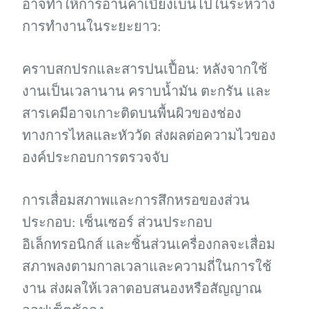
อาจทำให้การอ่านค่าเบี่ยงเบนไปในระหว่าง
การทำงานในระยะยาว:
คราบสกปรกและสารปนเปื้อน: หลังจากใช้
งานเป็นเวลานาน คราบน้ำมัน ตะกรัน และ
สารเคมีอาจเกาะติดบนพื้นผิวของช่อง
ทางการไหลและหัววัด ส่งผลต่อความไวของ
องค์ประกอบการตรวจจับ
การเสื่อมสภาพและการสึกหรอของส่วน
ประกอบ: เซ็นเซอร์ ส่วนประกอบ
อิเล็กทรอนิกส์ และชิ้นส่วนเครื่องกลจะเสื่อม
สภาพลงตามกาลเวลาและความถี่ในการใช้
งาน ส่งผลให้เวลาตอบสนองหรือสัญญาณ