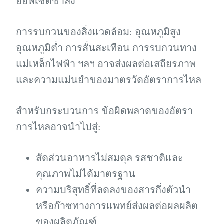
ออฟเซ็ตช้าลง
การรบกวนของสิ่งแวดล้อม: อุณหภูมิสูง
อุณหภูมิต่ำ การสั่นสะเทือน การรบกวนทาง
แม่เหล็กไฟฟ้า ฯลฯ อาจส่งผลต่อเสถียรภาพ
และความแม่นยำของมาตรวัดอัตราการไหล
สำหรับกระบวนการ ข้อผิดพลาดของอัตรา
การไหลอาจนำไปสู่:
สัดส่วนอาหารไม่สมดุล รสชาติและ
คุณภาพไม่ได้มาตรฐาน
ความบริสุทธิ์ที่ลดลงของสารกึ่งตัวนำ
หรือก๊าซทางการแพทย์ส่งผลต่อผลผลิต
ของผลิตภัณฑ์