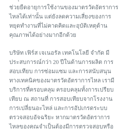
ช่วยยืดอายุการใช้งานของมาตรวัดอัตราการ
ไหลได้เท่านั้น แต่ยังลดความเสี่ยงของการ
หยุดทำงานที่ไม่คาดคิดและอุบัติเหตุด้าน
คุณภาพได้อย่างมากอีกด้วย
บริษัท เฟิร์ส เจเนอรัล เทคโนโลยี จำกัด มี
ประสบการณ์กว่า 20 ปีในด้านการผลิต การ
สอบเทียบ การซ่อมแซม และการสนับสนุน
ทางเทคนิคของมาตรวัดอัตราการไหล เรามี
บริการที่ครอบคลุม ครอบคลุมทั้งการเปรียบ
เทียบ ณ สถานที่ การสอบเทียบจากโรงงาน
การเปลี่ยนอะไหล่ และการอัปเกรดระบบ
ตรวจสอบอัจฉริยะ หากมาตรวัดอัตราการ
ไหลของคุณจำเป็นต้องมีการตรวจสอบหรือ