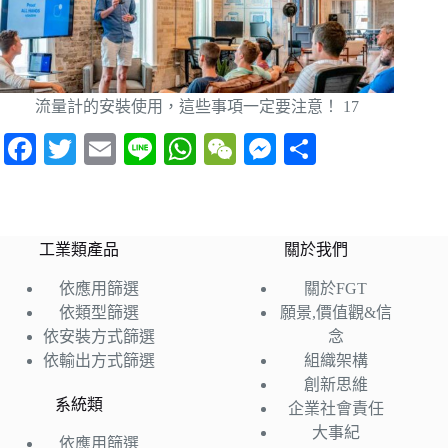
流量計的安裝使用，這些事項一定要注意！ 17
Fa
T
E
Li
W
W
M
分
ce
wi
m
ne
ha
e
es
享
bo
tte
ail
ts
C
se
ok
r
A
ha
ng
工業類產品
關於我們
pp
t
er
依應用篩選
關於FGT
依類型篩選
願景,價值觀&信
依安裝方式篩選
念
依輸出方式篩選
組織架構
創新思維
系統類
企業社會責任
大事紀
依應用篩選