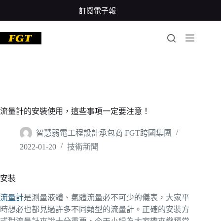
跳
訂閱電子報
至
主
要
內
容
流量計的安裝使用，這些事項一定要注意！
智慧弱電工程設計承包商 FGT跨國集團
2022-01-20
技術新聞
安裝
流量計
是測量液體、氣體流量必不可少的儀表，大家平
時想必也都見過許多不同類型的流量計。正確的安裝方