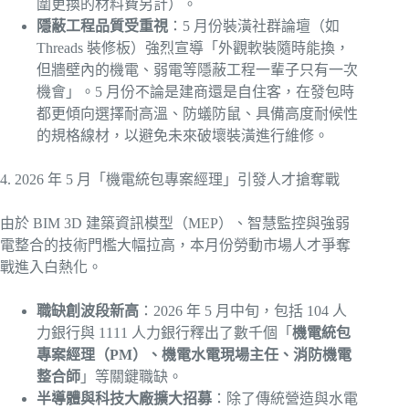
圍更換的材料費另計）。
隱蔽工程品質受重視
：5 月份裝潢社群論壇（如
Threads 裝修板）強烈宣導「外觀軟裝隨時能換，
但牆壁內的機電、弱電等隱蔽工程一輩子只有一次
機會」。5 月份不論是建商還是自住客，在發包時
都更傾向選擇耐高溫、防蟻防鼠、具備高度耐候性
的規格線材，以避免未來破壞裝潢進行維修。
4. 2026 年 5 月「機電統包專案經理」引發人才搶奪戰
由於 BIM 3D 建築資訊模型（MEP）、智慧監控與強弱
電整合的技術門檻大幅拉高，本月份勞動市場人才爭奪
戰進入白熱化。
職缺創波段新高
：2026 年 5 月中旬，包括 104 人
力銀行與 1111 人力銀行釋出了數千個「
機電統包
專案經理（PM）、機電水電現場主任、消防機電
整合師
」等關鍵職缺。
半導體與科技大廠擴大招募
：除了傳統營造與水電