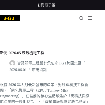
跳
訂閱電子報
至
主
要
內
容
新聞 2026-05 統包機電工程
智慧弱電工程設計承包商 FGT跨國集團
2026-06-01
市場資訊
根據
2026 年 5 月
最新發布的產業、財經與科技工程新
聞，「統包機電工程（EPC / Turnkey MEP
Engineering）」在當前的核心焦點聚焦於「高科技與綠
能產業的一體化發包」、「虛擬電廠與儲能統包熱潮」