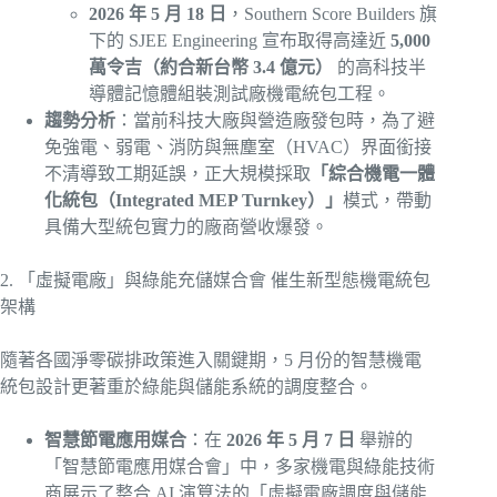
2026 年 5 月 18 日
，Southern Score Builders 旗
下的 SJEE Engineering 宣布取得高達近
5,000
萬令吉（約合新台幣 3.4 億元）
的高科技半
導體記憶體組裝測試廠機電統包工程。
趨勢分析
：當前科技大廠與營造廠發包時，為了避
免強電、弱電、消防與無塵室（HVAC）界面銜接
不清導致工期延誤，正大規模採取
「綜合機電一體
化統包（Integrated MEP Turnkey）」
模式，帶動
具備大型統包實力的廠商營收爆發。
2. 「虛擬電廠」與綠能充儲媒合會 催生新型態機電統包
架構
隨著各國淨零碳排政策進入關鍵期，5 月份的智慧機電
統包設計更著重於綠能與儲能系統的調度整合。
智慧節電應用媒合
：在
2026 年 5 月 7 日
舉辦的
「智慧節電應用媒合會」中，多家機電與綠能技術
商展示了整合 AI 演算法的「虛擬電廠調度與儲能