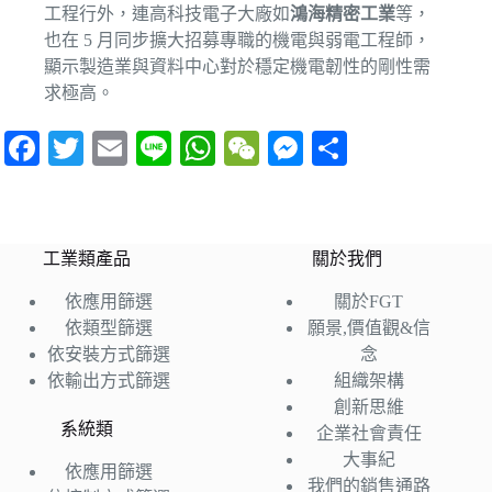
工程行外，連高科技電子大廠如
鴻海精密工業
等，
也在 5 月同步擴大招募專職的機電與弱電工程師，
顯示製造業與資料中心對於穩定機電韌性的剛性需
求極高。
Fa
T
E
Li
W
W
M
分
ce
wi
m
ne
ha
e
es
享
bo
tte
ail
ts
C
se
ok
r
A
ha
ng
工業類產品
關於我們
pp
t
er
依應用篩選
關於FGT
依類型篩選
願景,價值觀&信
依安裝方式篩選
念
依輸出方式篩選
組織架構
創新思維
系統類
企業社會責任
大事紀
依應用篩選
我們的銷售通路