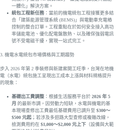
一體化」解決方案。
統包工程新任務
：當前的機電統包工程接獲更多結
合「建築能源管理系統 (BEMS)」與電動車充電樁
控制的整合訂單。工程重點在於如何安全接入高功
率儲能電池、優化配電盤散熱、以及確保強弱電訊
號不受電磁干擾，實現一站式完工。
3. 機電水電統包市場價格與工期趨勢
步入 2026 年第 2 季裝修與新建案開工旺季，台灣在地機
電（水電）統包施工呈現出工成本上漲與材料規格提升
的現象：
基礎出工費調整
：根據生活服務平台於
2026 年 5
月
的最新市調，因勞動力短缺，水電與機電的基
本現場查修出工費最低基礎費用已調升至
$300～
$500 元起
；若涉及多迴路大型查修或複雜改線，
檢測費用約在
$1,000～$2,000 元上下
（設備與大範