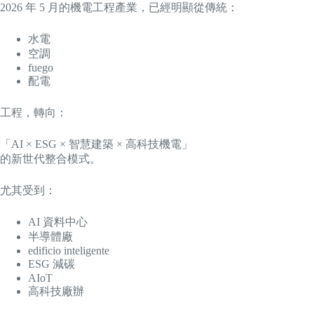
2026 年 5 月的機電工程產業，已經明顯從傳統：
水電
空調
fuego
配電
工程，轉向：
「AI × ESG × 智慧建築 × 高科技機電」
的新世代整合模式。
尤其受到：
AI 資料中心
半導體廠
edificio inteligente
ESG 減碳
AIoT
高科技廠辦