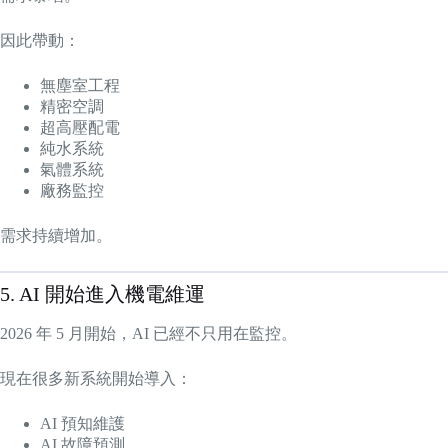
因此帶動：
無塵室工程
精密空調
超高壓配電
純水系統
氣體系統
廠務監控
需求持續增加。
5. AI 開始進入機電維運
2026 年 5 月開始，AI 已經不只用在監控。
現在很多新系統開始導入：
AI 預知維護
AI 故障預測