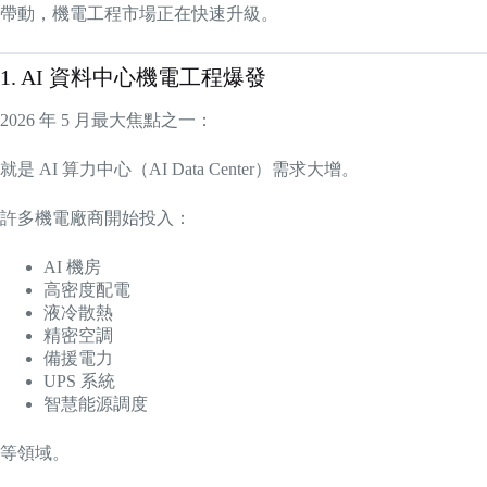
帶動，機電工程市場正在快速升級。
1. AI 資料中心機電工程爆發
2026 年 5 月最大焦點之一：
就是 AI 算力中心（AI Data Center）需求大增。
許多機電廠商開始投入：
AI 機房
高密度配電
液冷散熱
精密空調
備援電力
UPS 系統
智慧能源調度
等領域。