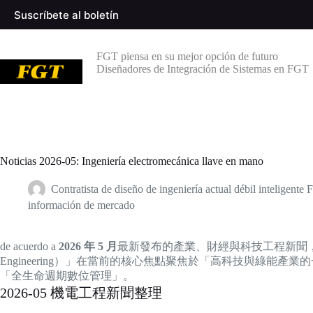
Saltar
Suscríbete al boletín
al
contenido
FGT piensa en su mejor opción de futuro
Diseñadores de Integración de Sistemas en FGT
Noticias 2026-05: Ingeniería electromecánica llave en mano
Contratista de diseño de ingeniería actual débil inteligent
información de mercado
de acuerdo a
2026 年 5 月
最新發布的產業、財經與科技工程新聞，「統包機
Engineering）」在當前的核心焦點聚焦於「高科技與綠能
「全生命週期數位管理」。
2026-05 機電工程新聞整理