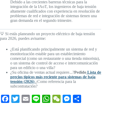
Debido a las crecientes barreras técnicas para la
integración de la IAoT, los ingenieros de baja tensión
altamente cualificados con experiencia en resolución de
problemas de red e integración de sistemas tienen una
gran demanda en el segundo trimestre.
💡 Si estás planeando un proyecto eléctrico de baja tensión
para 2026, puedes avisarme:
¿Está planificando principalmente un sistema de red y
monitorización estable para un establecimiento
comercial (como un restaurante o una tienda minorista),
o un sistema de control de acceso e intercomunicación
para un edificio o una villa?
¿Su oficina de ventas actual requiere...?
Pedido
Lista de
precios típicos más reciente para sistemas de baja
tensión (2026)
¿Como referencia para la
subcontratación?
Fa
T
E
Li
W
W
M
C
ce
wi
m
ne
ha
e
es
o