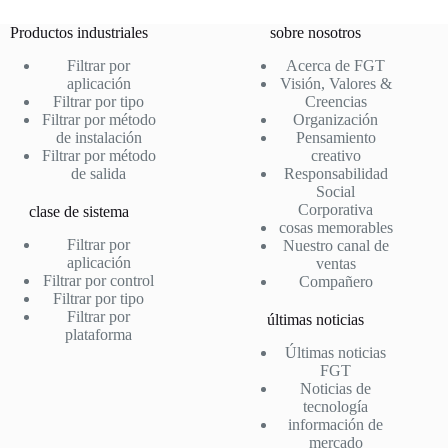
bo
tte
ail
ts
C
se
m
ok
r
A
ha
ng
pa
Productos industriales
sobre nosotros
pp
t
er
rti
Filtrar por
Acerca de FGT
aplicación
Visión, Valores &
r
Filtrar por tipo
Creencias
Filtrar por método
Organización
de instalación
Pensamiento
Filtrar por método
creativo
de salida
Responsabilidad
Social
Corporativa
clase de sistema
cosas memorables
Filtrar por
Nuestro canal de
aplicación
ventas
Filtrar por control
Compañero
Filtrar por tipo
Filtrar por
últimas noticias
plataforma
Últimas noticias
FGT
Noticias de
tecnología
información de
mercado