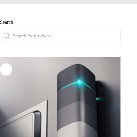
Search
產
品
搜
索