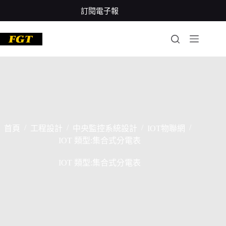
跳
訂閱電子報
至
主
要
內
容
/
/
/
/
首頁
工程設計
中央監控系統設計
IOT物聯網
IOT 類型:集合式分電表
IOT 類型:集合式分電表