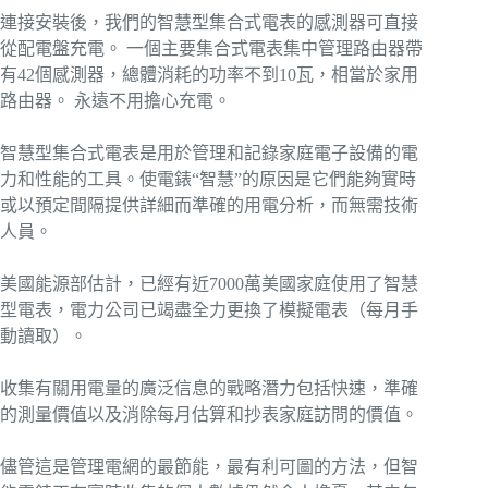
連接安裝後，我們的智慧型集合式電表的感測器可直接
從配電盤充電。 一個主要集合式電表集中管理路由器帶
有42個感測器，總體消耗的功率不到10瓦，相當於家用
路由器。 永遠不用擔心充電。
智慧型集合式電表是用於管理和記錄家庭電子設備的電
力和性能的工具。使電錶“智慧”的原因是它們能夠實時
或以預定間隔提供詳細而準確的用電分析，而無需技術
人員。
美國能源部估計，已經有近7000萬美國家庭使用了智慧
型電表，電力公司已竭盡全力更換了模擬電表（每月手
動讀取）。
收集有關用電量的廣泛信息的戰略潛力包括快速，準確
的測量價值以及消除每月估算和抄表家庭訪問的價值。
儘管這是管理電網的最節能，最有利可圖的方法，但智