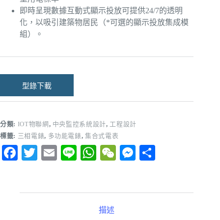
即時呈現數據互動式顯示投放可提供24/7的透明
化，以吸引建築物居民（*可選的顯示投放集成模
組）。
型錄下載
分類:
IOT物聯網
,
中央監控系統設計
,
工程設計
標籤:
三相電錶
,
多功能電錶
,
集合式電表
Fa
T
E
Li
W
W
M
分
ce
wi
m
ne
ha
e
es
享
bo
tte
ail
ts
C
se
ok
r
A
ha
ng
描述
pp
t
er