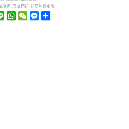
慧醫療
,
智慧門診
,
診間叫號系統
Li
W
W
M
分
ne
ha
e
es
享
l
ts
C
se
A
ha
ng
pp
t
er