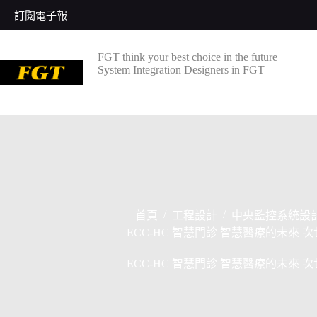
跳
訂閱電子報
至
主
FGT think your best choice in the future
要
System Integration Designers in FGT
內
容
/
/
首頁
工程設計
中央監控系統設
ECC-HC 智慧門診 智慧醫療的未來
ECC-HC 智慧門診 智慧醫療的未來