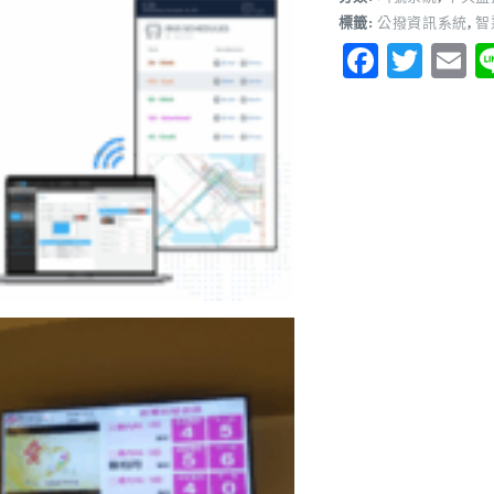
標籤:
公撥資訊系統
,
智
Fa
T
E
ce
wi
m
bo
tte
ai
ok
r