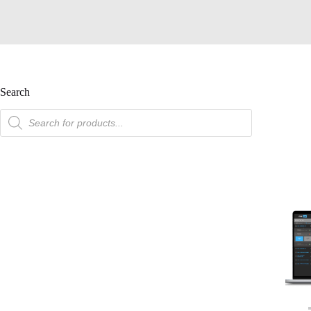
Search
產
品
搜
索