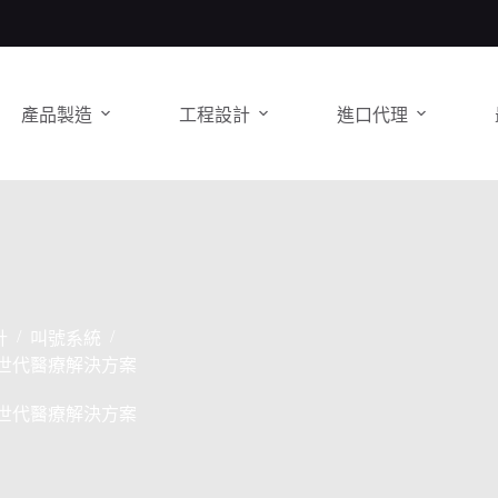
產品製造
工程設計
進口代理
/
/
計
叫號系統
 次世代醫療解決方案
 次世代醫療解決方案