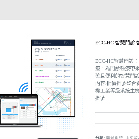
ECC-HC 智慧門
ECC-HC智慧門
療，為門診醫療帶
確且便利的智慧門診
內容:批價掛號整合看
機工業等級系統主機,
掛號
分類:
叫號系統
,
中央監