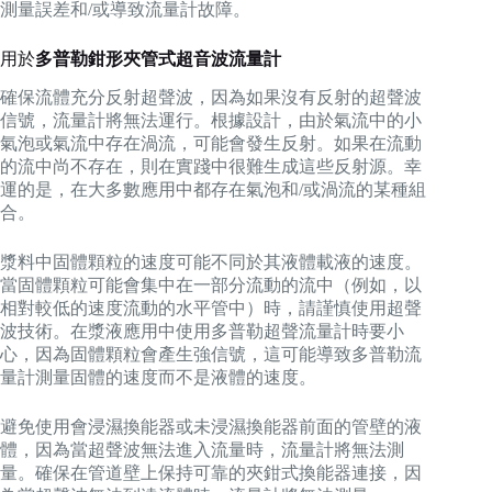
測量誤差和/或導致流量計故障。
用於
多普勒鉗形夾管式超音波流量計
確保流體充分反射超聲波，因為如果沒有反射的超聲波
信號，流量計將無法運行。根據設計，由於氣流中的小
氣泡或氣流中存在渦流，可能會發生反射。如果在流動
的流中尚不存在，則在實踐中很難生成這些反射源。幸
運的是，在大多數應用中都存在氣泡和/或渦流的某種組
合。
漿料中固體顆粒的速度可能不同於其液體載液的速度。
當固體顆粒可能會集中在一部分流動的流中（例如，以
相對較低的速度流動的水平管中）時，請謹慎使用超聲
波技術。在漿液應用中使用多普勒超聲流量計時要小
心，因為固體顆粒會產生強信號，這可能導致多普勒流
量計測量固體的速度而不是液體的速度。
避免使用會浸濕換能器或未浸濕換能器前面的管壁的液
體，因為當超聲波無法進入流量時，流量計將無法測
量。確保在管道壁上保持可靠的夾鉗式換能器連接，因