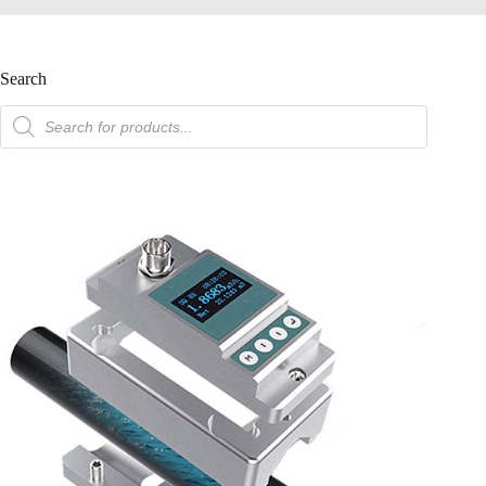
Search
產
品
搜
索