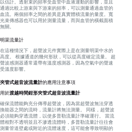
以估計。透射束的頻率受血管中血液運動的影響，並且
通過比較上游束與下游束的頻率，可以測量通過血管的
血流。兩個頻率之間的差異是真實體積流量的量度。寬
光束傳感器也可以用於測量流量，而與血管的橫截面積
無關。
明渠流量計
在這種情況下，超聲波元件實際上是在測量明渠中水的
高度。 根據通道的幾何形狀，可以從高度確定流量。 超
聲波感測器通常還帶有溫度感測器，因為空氣中的聲速
受溫度影響。
夾管式超音波流量計
的應用注意事項
用於
渡越時間鉗形夾管式
超音波流量計
確保流體能夠充分傳導超聲波，因為當超聲波無法穿透
換能器之間的流時，流量計將無法測量。 同樣，超聲波
必須能夠穿透流體，以使多普勒流量計準確運行。 當流
體相對不透明並且不滲透流體時，多普勒流量計往往會
測量管道壁處或附近的流體速度，這可能會導致明顯的