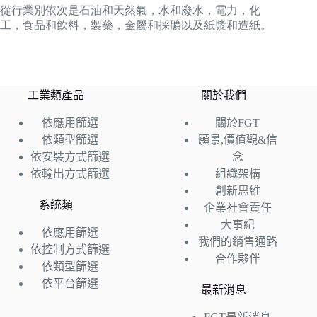
從行業別依次是石油和天然氣，水和廢水，電力，化
工，食品和飲料，製藥，金屬和採礦以及紙漿和造紙。
工業類產品
關於我們
依應用篩選
關於FGT
依類型篩選
願景,價值觀&信
依安裝方式篩選
念
依輸出方式篩選
組織架構
創新思維
系統類
企業社會責任
大事紀
依應用篩選
我們的銷售通路
依控制方式篩選
合作夥伴
依類型篩選
依平台篩選
最新消息