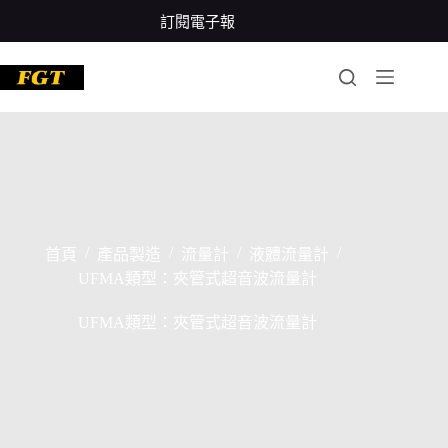
跳
訂閱電子報
至
主
要
內
容
/
/
/
/
首頁
產品製造
流量計
液體流量計
UFMA類型：夾管式超音波流量計
UFMA類型：夾管式超音波流量計