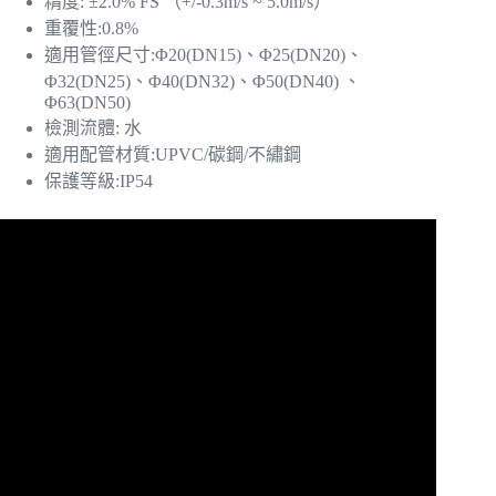
精度: ±2.0% FS （+/-0.3m/s ~ 5.0m/s）
重覆性:0.8%
適用管徑尺寸:Φ20(DN15)、Φ25(DN20)、
Φ32(DN25)、Φ40(DN32)、Φ50(DN40) 、
Φ63(DN50)
檢測流體: 水
適用配管材質:UPVC/碳鋼/不繡鋼
保護等級:IP54