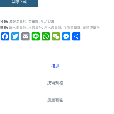
型錄下載
分類:
液體流量計
,
流量計
,
產品製造
標籤:
廢水流量計
,
水流量計
,
汙水流量計
,
浮值流量計
,
面積流量計
Fa
T
E
Li
W
W
M
分
ce
wi
m
ne
ha
e
es
享
bo
tte
ail
ts
C
se
ok
r
A
ha
ng
描述
pp
t
er
技術規格
流量範圍