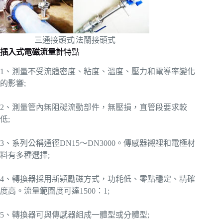
三通接頭式|法蘭接頭式
插入式電磁流量計
特點
1、測量不受流體密度、粘度、溫度、壓力和電導率變化
的影響;
2、測量管內無阻礙流動部件，無壓損，直管段要求較
低;
3、系列公稱通徑DN15～DN3000。傳感器襯裡和電極材
料有多種選擇;
4、轉換器採用新穎勵磁方式，功耗低、零點穩定、精確
度高。流量範圍度可達1500：1;
5、轉換器可與傳感器組成一體型或分體型;