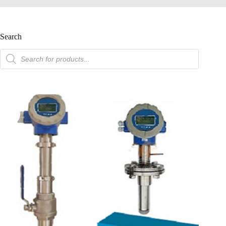
Search
產
品
搜
索