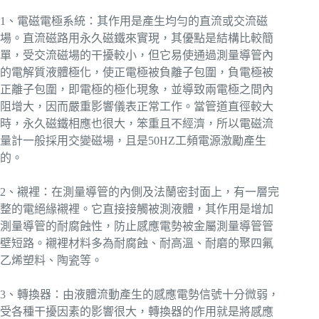
1、電磁電極系統：其作用是產生均勻的直流或交流磁
場。直流磁路用永久磁鐵來實現，其優點是結構比較簡
單，受交流磁場的干擾較小，但它易使通過測量導管內
的電解質液體極化，使正電極被負離子包圍，負電極被
正離子包圍，即電極的極化現象，並導致兩電極之間內
阻增大，因而嚴重影響儀表正常工作。當管道直徑較大
時，永久磁鐵相應也很大，笨重且不經濟，所以電磁流
量計一般採用交變磁場，且是50HZ工頻電源激勵產生
的。
2、襯裡：在測量導管的內側及法蘭密封面上，有一層完
整的電絕緣襯裡。它直接接觸被測液體，其作用是增加
測量導管的耐腐蝕性，防止感應電勢被金屬測量導管管
壁短路。襯裡材料多為耐腐蝕、耐高溫、耐磨的聚四氟
乙烯塑料、陶瓷等。
3、轉換器：由液體流動產生的感應電勢信號十分微弱，
受各種干擾因素的影響很大，轉換器的作用就是將感應