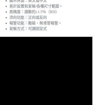
顯示界面：英文或中文
易於設置和安裝/各種尺寸範圍。
高精度：讀數的±1.5％（RD）
流向功能：正向或反向
報警功能：勵磁，無液管報警。
安裝方式：可調固定式