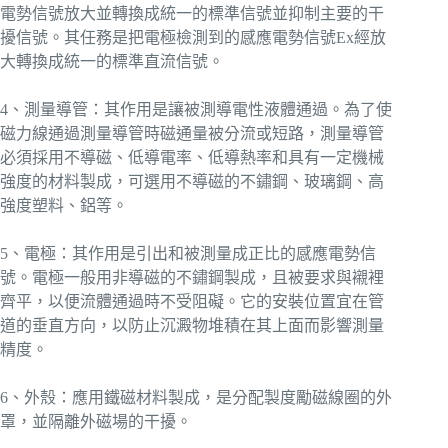
電勢信號放大並轉換成統一的標準信號並抑制主要的干
擾信號。其任務是把電極檢測到的感應電勢信號Ex經放
大轉換成統一的標準直流信號。
4、測量導管：其作用是讓被測導電性液體通過。為了使
磁力線通過測量導管時磁通量被分流或短路，測量導管
必須採用不導磁、低導電率、低導熱率和具有一定機械
強度的材料製成，可選用不導磁的不鏽鋼、玻璃鋼、高
強度塑料、鋁等。
5、電極：其作用是引出和被測量成正比的感應電勢信
號。電極一般用非導磁的不鏽鋼製成，且被要求與襯裡
齊平，以便流體通過時不受阻礙。它的安裝位置宜在管
道的垂直方向，以防止沉澱物堆積在其上面而影響測量
精度。
6、外殼：應用鐵磁材料製成，是分配製度勵磁線圈的外
罩，並隔離外磁場的干擾。