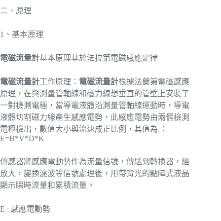
二、原理
1、基本原理
電磁流量計
基本原理基於法拉第電磁感應定律
電磁流量計
工作原理：
電磁流量計
根據法蘭第電磁感應
原理，在與測量管軸線和磁力線想垂直的管壁上安裝了
一對檢測電極，當導電液體沿測量管軸線運動時，導電
液體切割磁力線產生感應電勢，此感應電勢由兩個檢測
電極檢出，數值大小與流速成正比例，其值為 ：
E=B*V*D*K
傳感器將感應電動勢作為流量信號，傳送到轉換器，經
放大，變換濾波等信號處理後，用帶背光的點陣式液晶
顯示瞬時流量和累積流量。
E : 感應電動勢