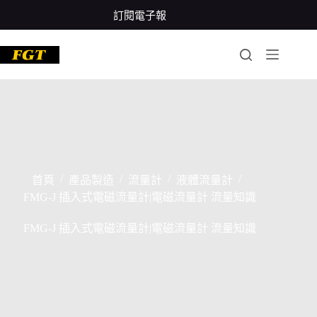
跳
訂閱電子報
至
主
要
內
容
/
/
/
/
首頁
產品製造
流量計
液體流量計
FMG-J 插入式電磁流量計|電磁流量計 流量知識
FMG-J 插入式電磁流量計|電磁流量計 流量知識