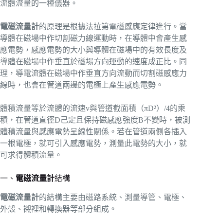
流體流量的一種儀器。
電磁流量計
的原理是根據法拉第電磁感應定律進行。當
導體在磁場中作切割磁力線運動時，在導體中會產生感
應電勢，感應電勢的大小與導體在磁場中的有效長度及
導體在磁場中作垂直於磁場方向運動的速度成正比。同
理，導電流體在磁場中作垂直方向流動而切割磁感應力
線時，也會在管道兩邊的電極上產生感應電勢。
體積流量等於流體的流速v與管道截面積（πD²）/4的乘
積，在管道直徑D己定且保持磁感應強度B不變時，被測
體積流量與感應電勢呈線性關係。若在管道兩側各插入
一根電極，就可引入感應電勢，測量此電勢的大小，就
可求得體積流量。
一、
電磁流量計
結構
電磁流量計
的結構主要由磁路系統、測量導管、電極、
外殼、襯裡和轉換器等部分組成。