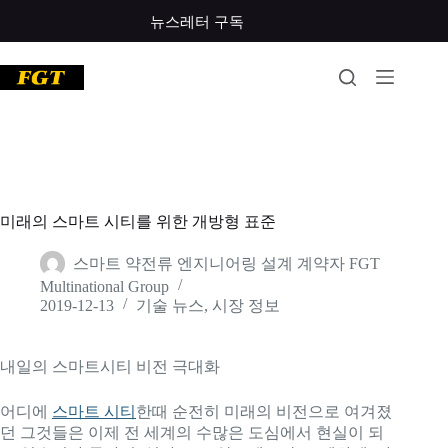
콘
뉴스레터 구독
텐
츠
로
건
너
뛰
기
미래의 스마트 시티를 위한 개방형 표준
스마트 약전류 엔지니어링 설계 계약자 FGT
Multinational Group
2019-12-13
기술 뉴스
,
시장 정보
내일의 스마트시티 비전 극대화
어디에
스마트 시티
한때 순전히 미래의 비전으로 여겨졌
던 그것들은 이제 전 세계의 수많은 도심에서 현실이 되