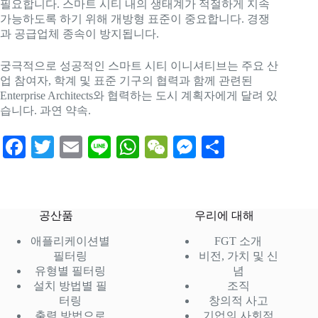
필요합니다. 스마트 시티 내의 생태계가 적절하게 지속
가능하도록 하기 위해 개방형 표준이 중요합니다. 경쟁
과 공급업체 종속이 방지됩니다.
궁극적으로 성공적인 스마트 시티 이니셔티브는 주요 산
업 참여자, 학계 및 표준 기구의 협력과 함께 관련된
Enterprise Architects와 협력하는 도시 계획자에게 달려 있
습니다. 과연 약속.
Fa
T
E
Li
W
W
M
S
ce
wi
m
ne
ha
e
es
ha
bo
tte
ail
ts
C
se
re
ok
r
A
ha
ng
공산품
우리에 대해
pp
t
er
애플리케이션별
FGT 소개
필터링
비전, 가치 및 신
유형별 필터링
념
설치 방법별 필
조직
터링
창의적 사고
출력 방법으로
기업의 사회적