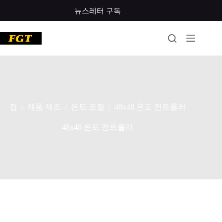
콘
뉴스레터 구독
텐
츠
로
건
너
뛰
기
집
제품 제조
온도 조절
48x48 온도 컨트롤러
/
/
/
48x48 온도 컨트롤러