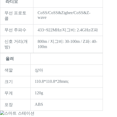
라디오
CoSS/CoSS&Zigbee/CoSS&Z-
무선 프로토
wave
콜
무선 주파수
433~922MHz/지그비: 2.4GHz/Z파
신호 거리(개
800m / 지그비: 30-100m / Z파: 40-
100m
방)
올려
색깔
상아
110.8*110.8*28mm;
크기
120g
무게
ABS
포장