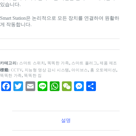
있습니다.
Smart Station은 논리적으로 모든 장치를 연결하여 원활하
게 작동합니다.
카테고리:
스마트 스위치
,
똑똑한 가족
,
스마트 플러그
,
제품 제조
標籤:
CCTV
,
지능형 영상 감시 시스템
,
아이브스
,
홈 오토메이션
,
똑똑한 가족
,
똑똑한 집
Fa
T
E
Li
W
W
M
S
ce
wi
m
ne
ha
e
es
ha
bo
tte
ail
ts
C
se
re
ok
r
A
ha
ng
설명
pp
t
er