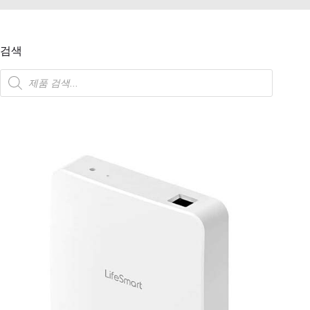
검색
제
품
검
색