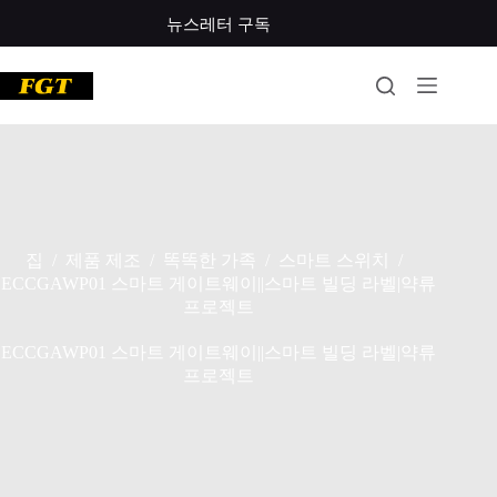
콘
뉴스레터 구독
텐
츠
로
건
너
뛰
기
집
제품 제조
똑똑한 가족
스마트 스위치
/
/
/
/
ECCGAWP01 스마트 게이트웨이||스마트 빌딩 라벨|약류
프로젝트
ECCGAWP01 스마트 게이트웨이||스마트 빌딩 라벨|약류
프로젝트