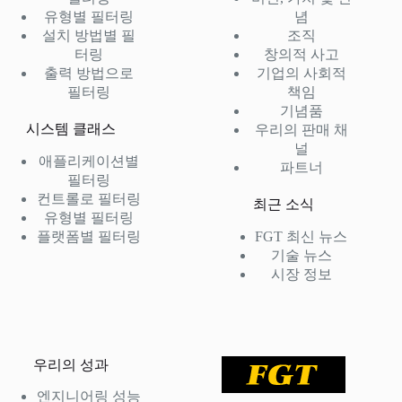
유형별 필터링
념
설치 방법별 필
조직
터링
창의적 사고
출력 방법으로
기업의 사회적
필터링
책임
기념품
시스템 클래스
우리의 판매 채
널
애플리케이션별
파트너
필터링
컨트롤로 필터링
최근 소식
유형별 필터링
플랫폼별 필터링
FGT 최신 뉴스
기술 뉴스
시장 정보
우리의 성과
엔지니어링 성능