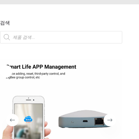
검색
제
품
검
색