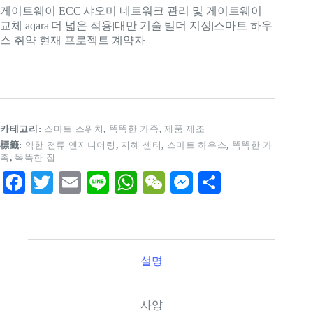
게이트웨이 ECC|샤오미 네트워크 관리 및 게이트웨이
교체 aqara|더 넓은 적용|대만 기술|빌더 지정|스마트 하우
스 취약 현재 프로젝트 계약자
카테고리:
스마트 스위치
,
똑똑한 가족
,
제품 제조
標籤:
약한 전류 엔지니어링
,
지혜 센터
,
스마트 하우스
,
똑똑한 가
족
,
똑똑한 집
Fa
T
E
Li
W
W
M
S
ce
wi
m
ne
ha
e
es
ha
bo
tte
ail
ts
C
se
re
ok
r
A
ha
ng
설명
pp
t
er
사양