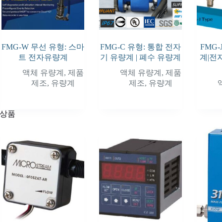
FMG-W 무선 유형: 스마
FMG-C 유형: 통합 전자
FMG-
트 전자유량계
기 유량계 | 폐수 유량계
계|전
액체 유량계
,
제품
액체 유량계
,
제품
제조
,
유량계
제조
,
유량계
 상품