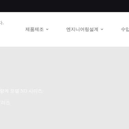
.
제품제조
엔지니어링설계
수
량계 모델 ND 시리즈
시리즈