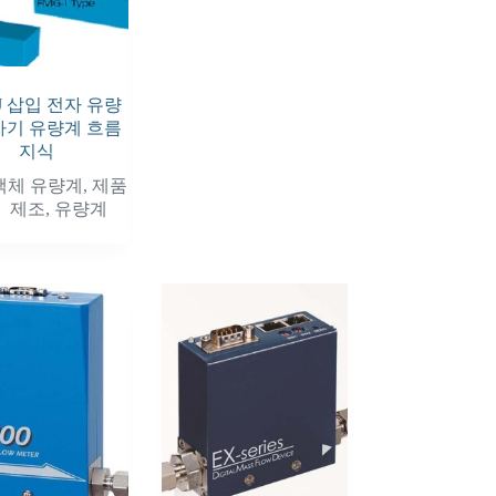
J 삽입 전자 유량
자기 유량계 흐름
지식
액체 유량계
,
제품
제조
,
유량계