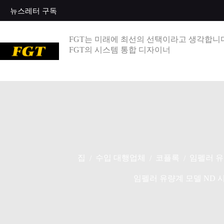
콘
뉴스레터 구독
텐
츠
로
FGT는 미래에 최선의 선택이라고 생각합니다
건
FGT의 시스템 통합 디자이너
너
뛰
기
집
수입 대행업체
코플록
임펠러 유
/
/
/
임펠러 유량계 모델 ND 