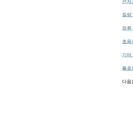
전자
질량
와류
초음
기어
플로
다음