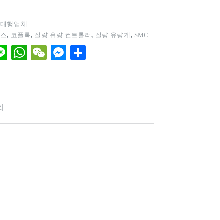
 대행업체
엔스
,
코플록
,
질량 유량 컨트롤러
,
질량 유량계
,
SMC
Li
W
W
M
S
ne
ha
e
es
ha
l
ts
C
se
re
A
ha
ng
의
pp
t
er