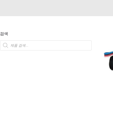
검색
제
품
검
색