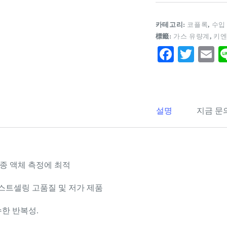
카테고리:
코플록
,
수입
標籤:
가스 유량계
,
키
Fa
T
E
ce
wi
m
bo
tte
ai
ok
r
설명
지금 문
각종 액체 측정에 최적
스트셀링 고품질 및 저가 제품
수한 반복성.