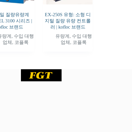
밀 질량유량계
EX-250S 유형: 소형 디
L 3100 시리즈 |
지털 질량 유량 컨트롤
ofloc 브랜드
러 | kofloc 브랜드
유량계
,
수입 대행
유량계
,
수입 대행
업체
,
코플록
업체
,
코플록