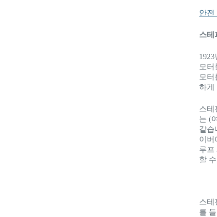
안전
스테
1923
모터
모터
하게 
스테
는 
같습
이버
루프
할 수
스테
를 들