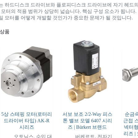
는 하드디스크 드라이브와 플로피디스크 드라이브에 자기 헤드의 위
 모터의 적용 범위가 상당히 넓습니다. 핵심 구성 요소가 됩니다.
밀 모터를 어떻게 개발할 것인가가 중요한 문제가 될 것입니다.
 상품
5상 스테핑 모터(로터리
서보 보조 2/2-Way 피스
순금속
드라이버 타입) AK-R
톤 밸브 모델 6407 시리
근접 
시리즈
즈 | Bürkert 브랜드
넥터형)
리즈 
오토닉스
,
수입 대
버케르트
,
전자기