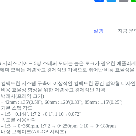
ce
wi
m
bo
tte
ai
ok
r
설명
지금 문
-G 시리즈 기어드 5상 스테퍼 모터는 높은 토크가 필요한 애플리케
스테퍼 모터는 저렴하고 경제적인 가격으로 뛰어난 비용 효율성을
컴팩트한 시스템 구축에 이상적인 컴팩트한 공간 절약형 디자인
비용 효율성 향상을 위한 저렴하고 경제적인 가격
백래시(프레임 크기)
– 42mm : ±35′(0.58˚), 60mm : ±20′(0.33˚), 85mm : ±15′(0.25˚)
기본 스텝 각도
– 1:5→0.144˚, 1:7.2→0.1˚, 1:10→0.072˚
속도를 허용하다
– 1:5 → 0~360rpm, 1:7.2 → 0~250rpm, 1:10 → 0~180rpm
내장 브레이크(AK-GB 시리즈)