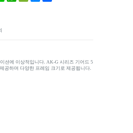
ne
ha
e
es
ha
l
ts
C
se
re
A
ha
ng
의
pp
t
er
이션에 이상적입니다. AK-G 시리즈 기어드 5
 제공하며 다양한 프레임 크기로 제공됩니다.