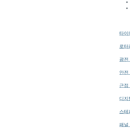
타이
로터
광전
안전
근접
디지
스테
패널