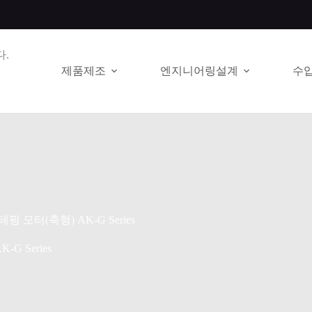
.
제품제조
엔지니어링설계
수
핑 모터(축형) AK-G Series
G Series