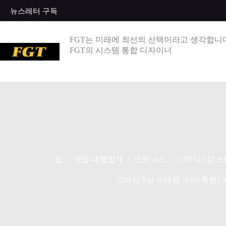
콘
뉴스레터 구독
텐
츠
로
FGT는 미래에 최선의 선택이라고 생각합니다
건
FGT의 시스템 통합 디자이너
너
뛰
기
집
수입 대행업체
오토닉스
기어식 5상 스테
/
/
/
기어식 5상 스테핑 모터(축형) AK-