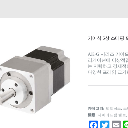
기어식 5상 스테핑 모터
AK-G 시리즈 기어
리케이션에 이상적입니
는 저렴하고 경제적
다양한 프레임 크기
카테고리:
오토닉스
,
스
標籤:
다이어프램 밸브
Fa
T
E