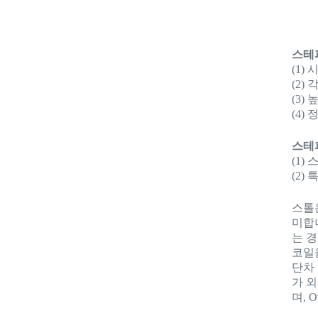
스테
(1
(2)
(3)
(4)
스테
(1)
(2)
스톨
미합
는 
코일
단차
가 외
며, 