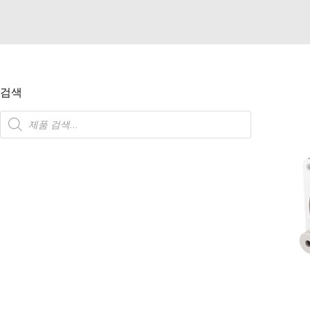
검색
제
품
검
색