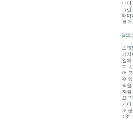
니다.
그런 
때마다
를 
스테
가지로
일에
기 속
더 큰
수 
력을
자를
요구
기어
로 볼
1.8